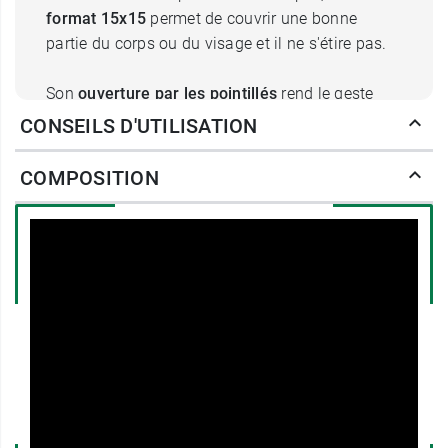
format 15x15
permet de couvrir une bonne
partie du corps ou du visage et il ne s'étire pas.
Son
ouverture par les pointillés
rend le geste
plus facile et ces carrés de soin se glisseront
CONSEILS D'UTILISATION
facilement dans le sac à langer afin de les avoir
sous la main dans toutes circonstances.
COMPOSITION
La marque
Orgakiddy
est une jeune marque
française qui propose des produits innovants
pour les soins des bébés et de leurs mamans.
Caractéristiques des carrés de
coton Orgakiddy
Visage et corps
Ne peluche pas
Doux et résistant