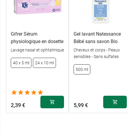
Gifrer Sérum
Gel lavant Natessance
physiologique en dosette
Bébé sans savon Bio
Lavage nasal et ophtalmique
Cheveux et corps - Peaux
sensibles - Sans sulfates
40 x 5 ml
24 x 10 ml
500 ml
2,39 €
5,99 €