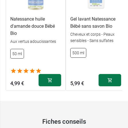
Natessance
.
Contenance :
500 ml
Natessance huile
Gel lavant Natessance
d'amande douce Bébé
Bébé sans savon Bio
Bio
Cheveux et corps - Peaux
sensibles - Sans sulfates
Aux vertus adoucissantes
500 ml
50 ml
4,99 €
5,99 €
Fiches conseils