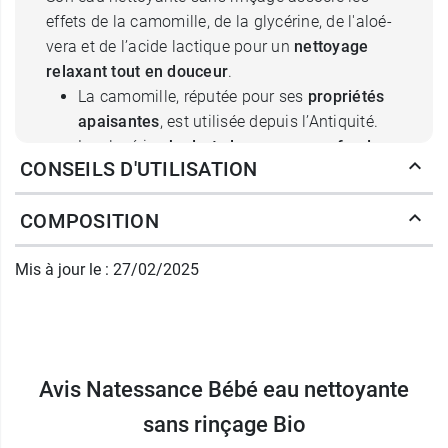
effets de la camomille, de la glycérine, de l'aloé-
vera et de l’acide lactique pour un
nettoyage
relaxant tout en douceur
.
La camomille, réputée pour ses
propriétés
apaisantes
, est utilisée depuis l’Antiquité.
La glycérine
hydrate la peau en profondeur
,
CONSEILS D'UTILISATION
l’adoucit et la protège.
L'aloé vera hydrate, apaise et
régénère
la
COMPOSITION
peau. Elle contribue également à lui
redonner souplesse et élasticité.
Mis à jour le : 27/02/2025
Enfin, l'action kératolytique de l’acide
lactique aidera à
débarrasser la peau de
ses cellules mortes.
L’eau nettoyante Natessance est de
pH
physiologique
, pour respecter au maximum la
Avis Natessance Bébé eau nettoyante
peau fragile de bébé. Elle est sans rinçage pour
minimiser les irritations de la peau.
sans rinçage Bio
Elle déposera sur sa peau un
parfum délicat
.