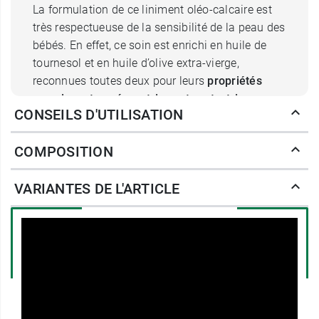
La formulation de ce liniment oléo-calcaire est
très respectueuse de la sensibilité de la peau des
bébés. En effet, ce soin est enrichi en huile de
tournesol et en huile d’olive extra-vierge,
reconnues toutes deux pour leurs
propriétés
nourrissantes, réparatrices et protectrices
.
CONSEILS D'UTILISATION
Toutes deux contribuent à renforcer la barrière
naturelle de la peau grâce à un apport de lipides
COMPOSITION
qui freinent le dessèchement dermique.
VARIANTES DE L'ARTICLE
Préservez le siège de bébé avec le
liniment oléo calcaire Natessance
Bio
Ce soin nettoyant ne contient pas de parfum et
est formulé sans tensio-actifs ni détergents afin