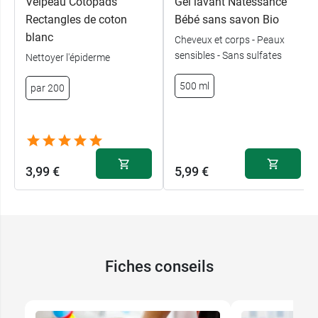
Velpeau Cotopads
Gel lavant Natessance
Rectangles de coton
Bébé sans savon Bio
blanc
Cheveux et corps - Peaux
sensibles - Sans sulfates
Nettoyer l'épiderme
500 ml
par 200
3,99 €
5,99 €
Fiches conseils