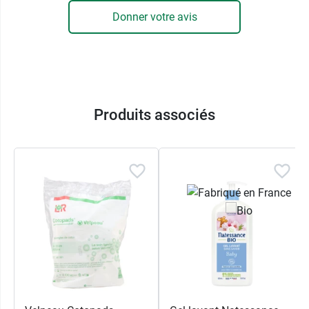
naturelle.
Donner votre avis
22% du total des ingrédients sont issus de
l'agriculture biologique.
Haute tolérance.
Testé sous contrôle dermatologique.
Flacon 100% végétal (hors pompe).
Produits associés
Conditionnement au choix :
flacon de 500 ml ou
1 L