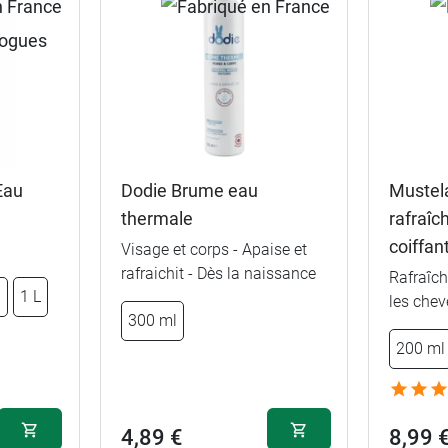
Eau
Dodie Brume eau
Mustel
thermale
rafraîc
coiffan
Visage et corps - Apaise et
rafraichit - Dès la naissance
Rafraîch
l
1 L
les che
300 ml
200 ml
4,89 €
8,99 