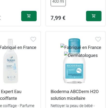
400 ml
5,99 €
500 ml
€
7,99 €
 Expert Eau
Bioderma ABCDerm H2O
 coiffante
solution micellaire
 le coiffage - Parfume
Nettoyer la peau de bébé -