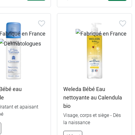
 Bébé eau
Weleda Bébé Eau
le
nettoyante au Calendula
bio
ratant et apaisant
bé
Visage, corps et siège - Dès
la naissance
500 ml + 50%
5,99 €
offert