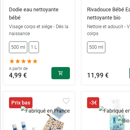
Dodie eau nettoyante
Rivadouce Bébé E
bébé
nettoyante bio
Visage corps et siège - Dès la
Nettoie et adoucit - V
naissance
corps
500 ml
1 L
500 ml
A partir de
4,99 €
11,99 €
Prix bas
-3€