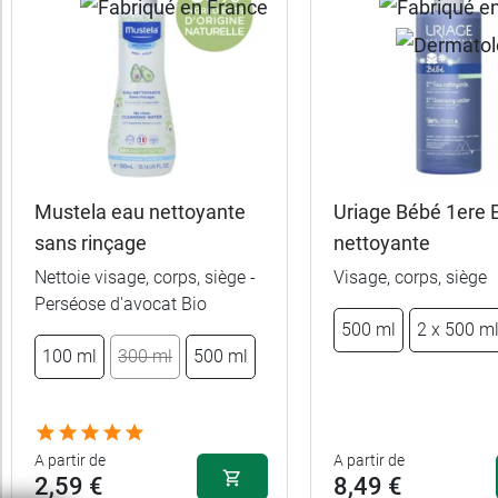
produits
Trier
Par défaut
trer
es
ltats
Mustela eau nettoyante
Uriage Bébé 1ere 
24
sans rinçage
nettoyante
uits)
Nettoie visage, corps, siège -
Visage, corps, siège
Perséose d'avocat Bio
Gamme
500 ml
2 x 500 m
100 ml
300 ml
500 ml
Marques
Fabriqué
A partir de
A partir de
en
2,59 €
8,49 €