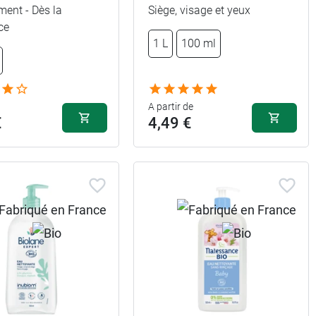
ment - Dès la
Siège, visage et yeux
ce
1 L
100 ml
A partir de
€
4,49 €