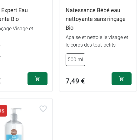
 Expert Eau
Natessance Bébé eau
ante Bio
nettoyante sans rinçage
Bio
nçage Visage et
Apaise et nettoie le visage et
le corps des tout-petits
10,99 €
1 L
500 ml
4,49 €
100 ml
€
7,49 €
as