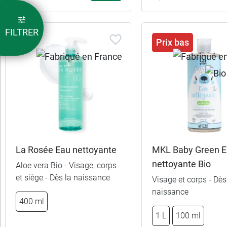
France
Promotions
FILTRER
Prix bas
Bio
Conditionnement
Convient
aux
La Rosée Eau nettoyante
MKL Baby Green 
Forme
nettoyante Bio
Aloe vera Bio - Visage, corps
et siège - Dès la naissance
Visage et corps - Dès
2,59 €
8,49 €
100 ml
500 ml
Recommandé
naissance
400 ml
par
6,89 €
13,89 
300 ml
2 x 500 ml
1 L
100 ml