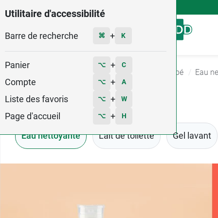
4,9
Voir les 58579 avis
Utilitaire d'accessibilité
Barre de recherche
Menu
+
⌘
K
Panier
+
⌥
C
Accueil
Bébé - Grossesse
Toilette et bain bébé
Eau ne
Compte
+
⌥
A
Liste des favoris
+
⌥
W
Page d'accueil
+
⌥
H
Eau nettoyante
Lait de toilette
Gel lavant