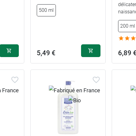
délicate
500 ml
6,39 €
naissan
400 ml
200 ml
9,99 €
750 ml
5,49 €
6,89 