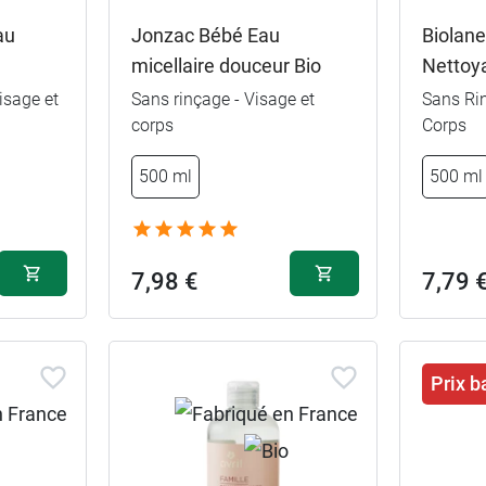
au
Jonzac Bébé Eau
Biolane
micellaire douceur Bio
Nettoy
isage et
Sans rinçage - Visage et
Sans Ri
corps
Corps
500 ml
500 ml
7,98 €
7,79 
Prix b