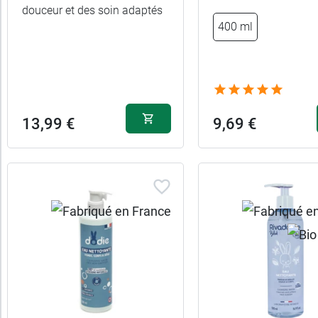
douceur et des soin adaptés
6,99 €
400 ml
1 L
2,59 €
100 ml
13,99 €
9,69 €