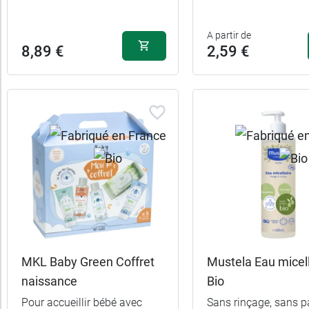
Type
8,49 €
10,49 
500 ml
1 L
de
A partir de
8,89 €
2,59 €
peau
MKL Baby Green Coffret
Mustela Eau micell
naissance
Bio
Pour accueillir bébé avec
Sans rinçage, sans 