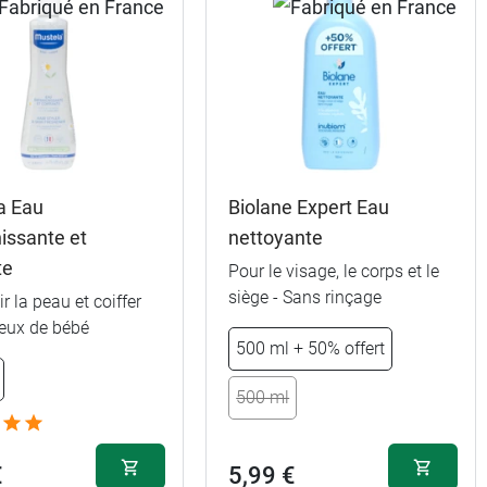
a Eau
Biolane Expert Eau
hissante et
nettoyante
te
Pour le visage, le corps et le
siège - Sans rinçage
ir la peau et coiffer
veux de bébé
500 ml + 50% offert
500 ml
€
5,99 €