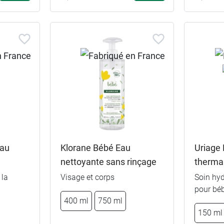
Eau
Klorane Bébé Eau
Uriage
nettoyante sans rinçage
therma
 la
Visage et corps
Soin hyd
pour bé
400 ml
750 ml
€
150 ml