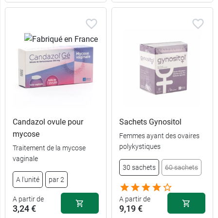
Candazol ovule pour
Sachets Gynositol
mycose
Femmes ayant des ovaires
polykystiques
Traitement de la mycose
vaginale
30 sachets
60 sachets
A l'unité
par 2
A partir de
A partir de
3,24 €
9,19 €