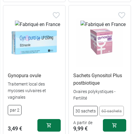
Gynopura ovule
Sachets Gynositol Plus
postbiotique
Traitement local des
mycoses vulvaires et
Ovaires polykystiques -
3,24 €
9,19 €
A l'unité
30 sachets
vaginales
Fertilité
par 2
5,99 €
17,89 €
par 2
60 sachets
30 sachets
60 sachets
A partir de
3,49 €
9,99 €