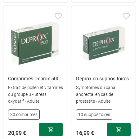
Comprimés Deprox 500
Deprox en suppositoires
Extrait de pollen et vitamines
Symptômes du canal
du groupe B - Stress
anorectal en cas de
9,99 €
30 sachets
oxydatif - Adulte
prostatite - Adulte
30 comprimés
10 suppositoires
19,89 €
60 sachets
20,99 €
16,99 €