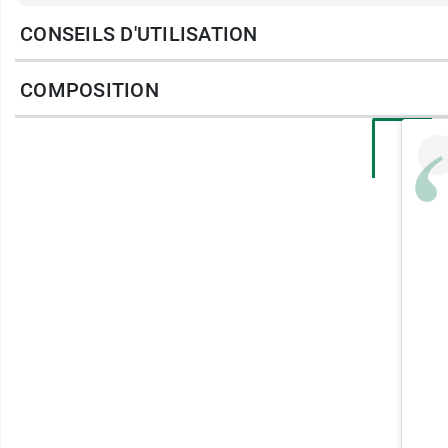
Les
lingettes Saforelle
sont dotées d’un
ti
CONSEILS D'UTILISATION
risque de les boucher.
COMPOSITION
Nous vous proposons également les
protèg
Caractéristiques de Safore
99.6% des ingrédients sont d’origine nat
testée sous contrôle dermatologique et
100% biodégradable,
jetable dans les WC
Conditionnement
: Boîte de 10 lingettes en 