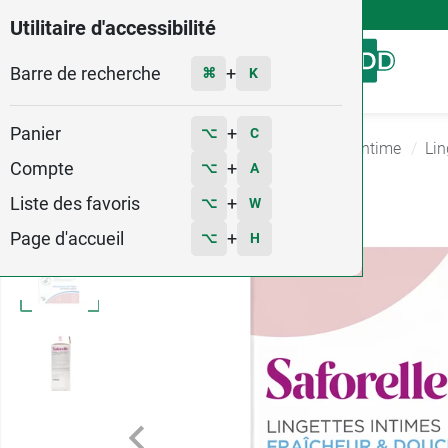
4,9
Voir les 58579 avis
Utilitaire d'accessibilité
Barre de recherche
Menu
+
⌘
K
Panier
+
⌥
C
Accueil
Hygiène - Beauté
Produits Hygiène intime
Lin
Compte
+
⌥
A
1
Liste des favoris
+
⌥
W
Page d'accueil
+
⌥
H