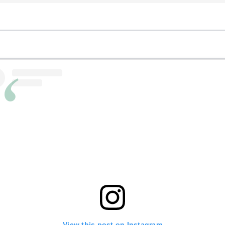
ssu compostable
et
biodégradable
qui leur permet d’être
e-slips Saforelle Coton Protect
pour respecter votre inti
lle lingette intime en sachet
urelle,
 gynécologique,
sachet individuel
View this post on Instagram