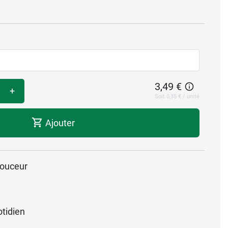
3,49 €
+
Soit 0,35 € / unité
Ajouter
douceur
tidien