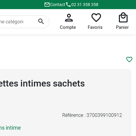
Contact
02 31 358 358
Compte
Favoris
Panier
ettes intimes sachets
Référence :
3700399100912
ns intime