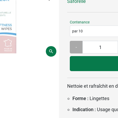
Saforelle
Contenance
par 10
-
Nettoie et rafraîchit en 
Forme :
Lingettes
Indication :
Usage quo