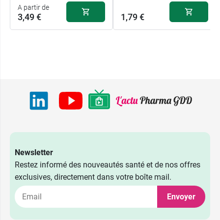
A partir de
3,49 €
1,79 €
Newsletter
Restez informé des nouveautés santé et de nos offres
exclusives, directement dans votre boîte mail.
7,99 €
750 ml
Envoyer
6,49 €
250 ml