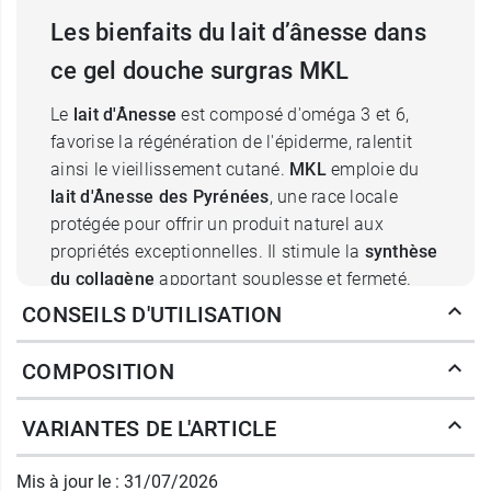
Les bienfaits du lait d’ânesse dans
ce gel douche surgras MKL
Le
lait d'Ânesse
est composé d'oméga 3 et 6,
favorise la régénération de l'épiderme, ralentit
ainsi le vieillissement cutané.
MKL
emploie du
lait d'Ânesse des Pyrénées
, une race locale
protégée pour offrir un produit naturel aux
propriétés exceptionnelles. Il stimule la
synthèse
du collagène
apportant souplesse et fermeté.
CONSEILS D'UTILISATION
Une hydratation optimale avec le
COMPOSITION
gel douche MKL au lait d’ânesse
VARIANTES DE L'ARTICLE
bio
Mis à jour le : 31/07/2026
Ce
gel douche surgras au lait d'ânesse Bio