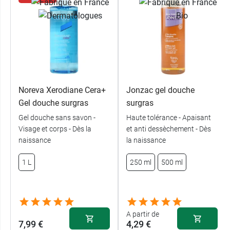
Noreva Xerodiane Cera+
Jonzac gel douche
Gel douche surgras
surgras
Gel douche sans savon -
Haute tolérance - Apaisant
Visage et corps - Dès la
et anti dessèchement - Dès
naissance
la naissance
1 L
250 ml
500 ml
A partir de
7,99 €
4,29 €