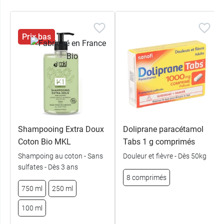
Prix bas
Shampooing Extra Doux
Doliprane paracétamol
Coton Bio MKL
Tabs 1 g comprimés
Shampoing au coton - Sans
Douleur et fièvre - Dès 50kg
sulfates - Dès 3 ans
8 comprimés
750 ml
250 ml
100 ml