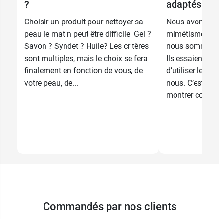
?
adaptés à l
7,99 €
500 ml
Choisir un produit pour nettoyer sa
Nous avons tou
peau le matin peut être difficile. Gel ?
mimétisme de n
Savon ? Syndet ? Huile? Les critères
nous sommes da
sont multiples, mais le choix se fera
Ils essaient de 
finalement en fonction de vous, de
d’utiliser les 
votre peau, de...
nous. C’est le 
montrer commen
Commandés par nos clients