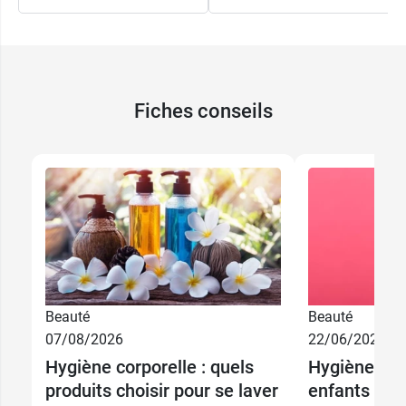
Fiches conseils
Beauté
Beauté
07/08/2026
22/06/2026
Hygiène corporelle : quels
Hygiène cor
4,29 €
250 ml
produits choisir pour se laver
enfants : de