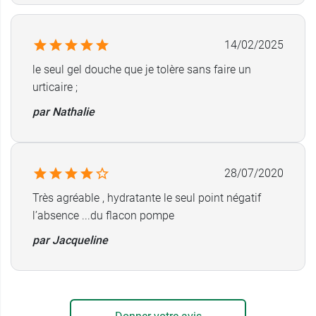
Efficacité prouvée dès la première utilisation
:
14/02/2025
Nettoie la peau en douceur : 100%
La peau est confortable : 100%
le seul gel douche que je tolère sans faire un
*% de satisfaction
urticaire ;
par Nathalie
Conditionnement
: Flacon de 250 ou 500 ml
Vous pouvez retrouver sur notre site le
gel
douche hydratant Haute tolérance Jonzac
ainsi
28/07/2020
que la
Crème Nutritive Mains Jonzac
.
Très agréable , hydratante le seul point négatif
l’absence ...du flacon pompe
par Jacqueline