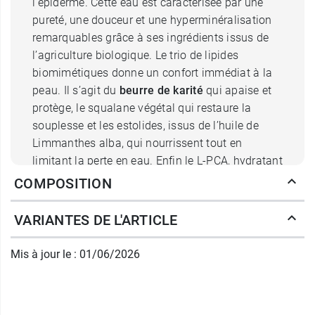
l’épiderme. Cette eau est caractérisée par une
pureté, une douceur et une hyperminéralisation
remarquables grâce à ses ingrédients issus de
l’agriculture biologique. Le trio de lipides
biomimétiques donne un confort immédiat à la
peau. Il s’agit du
beurre de karité
qui apaise et
protège, le squalane végétal qui restaure la
souplesse et les estolides, issus de l’huile de
Limmanthes alba, qui nourrissent tout en
limitant la perte en eau. Enfin le L-PCA, hydratant
physiologique de référence, tend à maintenir un
COMPOSITION
niveau d’hydratation maximal dans l’épiderme.
Ce gel douche est
sans sulfates, sans paraben
VARIANTES DE L'ARTICLE
et sans phénoxyéthanol
.
Mis à jour le : 01/06/2026
Comment s'utilise le gel douche
surgras Jonzac bio ?