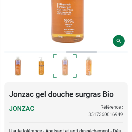
Jonzac gel douche surgras Bio
Référence :
JONZAC
3517360016949
Haute tolérance - Apaisant et anti dessèchement - Dès