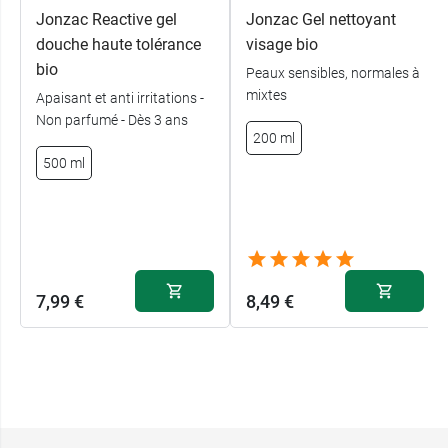
Jonzac Reactive gel
Jonzac Gel nettoyant
douche haute tolérance
visage bio
bio
Peaux sensibles, normales à
mixtes
Apaisant et anti irritations -
Non parfumé - Dès 3 ans
200 ml
500 ml
7,99 €
8,49 €