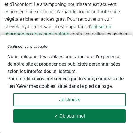
et d’inconfort. Le shampooing nourrissant est souvent
enrichi en huile de coco, d’amande douce ou toute huile
végétale riche en acides gras. Pour retrouver un cuir
chevelu hydraté et sain, il est important d’
utiliser un
shampooing doux sans sulfate
contre les pellicules sèches.
Ce type de soin lavant a la capacité de retenir jusqu’à 75%
Continuer sans accepter
d’hydratation supplémentaire qu’un shampooing ordinaire.
Il sera important de l’utiliser une fois sur deux, en alternant
Nous utilisons des cookies pour améliorer l’expérience
avec un shampoing doux.
de notre site et proposer des publicités personnalisées
selon les intérêts des utilisateurs.
Les pellicules grasses
Pour modifier vos préférences par la suite, cliquez sur le
lien 'Gérer mes cookies' situé dans le pied de page.
Les shampoings antipelliculaires pour pellicules grasses
contiennent des actifs assainissants qui absorbent le
Je choisis
sébum en excès comme l’extrait naturel de Curbicia extrait
des pépins de courge ou encore de l’extrait de gingembre
✓ Ok pour moi
sauvage. L’extrait de céleri va apporter un soulagement
durable apaisant les irritations et les démangeaisons.
L’acide salicylique est l’actif phare des shampoings