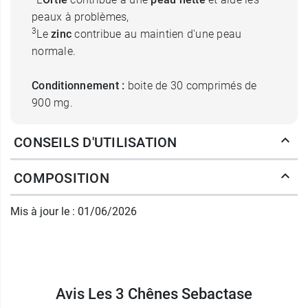
peaux à problèmes,
3
Le
zinc
contribue au maintien d'une peau
normale.
Conditionnement :
boite de 30 comprimés de
900 mg.
Poids net :
27 g.
CONSEILS D'UTILISATION
Découvrez tous les
bienfaits de la Pensée
COMPOSITION
sauvage pour la peau
.
Mis à jour le : 01/06/2026
Fabricant
LES TROIS CHENES
la terre ronde
69770 villecheneve
Avis Les 3 Chênes Sebactase
France