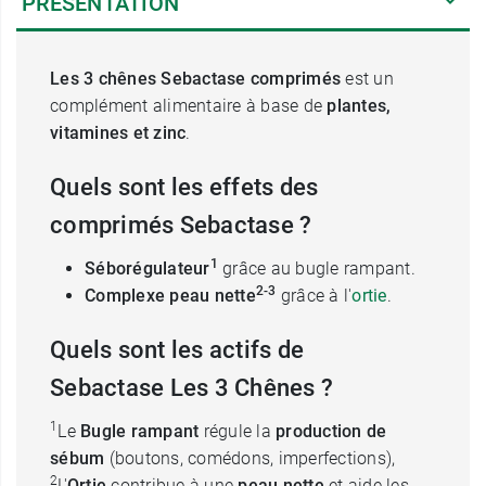
PRÉSENTATION
Les 3 chênes Sebactase comprimés
est
un
complément alimentaire à base de
plantes,
vitamines et zinc
.
Quels sont les effets des
comprimés Sebactase ?
1
Séborégulateur
grâce au bugle rampant.
2-3
Complexe peau nette
grâce à l'
ortie
.
Quels sont les actifs de
Sebactase Les 3 Chênes ?
1
Le
Bugle
rampant
régule la
production de
sébum
(boutons, comédons, imperfections),
2
L'
Ortie
contribue à une
peau nette
et aide les