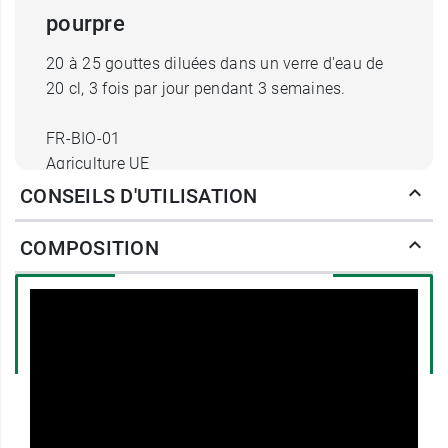
pourpre
20 à 25 gouttes diluées dans un verre d'eau de
20 cl, 3 fois par jour pendant 3 semaines.
FR-BIO-01
Agriculture UE
CONSEILS D'UTILISATION
Ladrôme s'engage en faveur du développement
durable en utilisant du carton issu de forêts
COMPOSITION
gérées durablement et des encres végétales.
Conditionnement :
flacon de 50 ml
Découvrez également l'
extrait de plante fraîche
bio Ladrôme Thym vrai
.
Fabricant