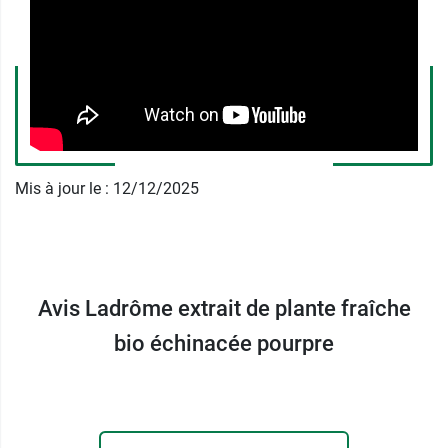
SICOBEL
104 avenue Frédéric Mistral
38670 Chasse-sur-Rhône
France
04.76.08.61.45
Mis à jour le : 12/12/2025
Avis Ladrôme extrait de plante fraîche
bio échinacée pourpre