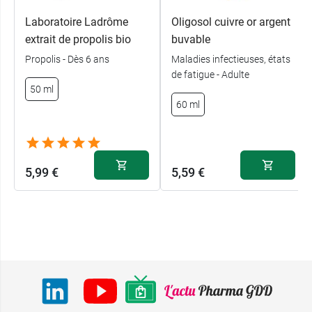
Laboratoire Ladrôme
Oligosol cuivre or argent
extrait de propolis bio
buvable
Propolis - Dès 6 ans
Maladies infectieuses, états
de fatigue - Adulte
50 ml
60 ml
5,99 €
5,59 €