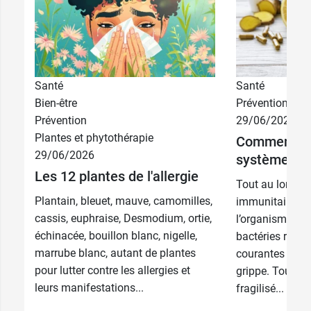
Santé
Santé
Bien-être
Prévention
Prévention
29/06/2026
Plantes et phytothérapie
Comment re
29/06/2026
système imm
Les 12 plantes de l'allergie
Tout au long de
Plantain, bleuet, mauve, camomilles,
immunitaire pe
cassis, euphraise, Desmodium, ortie,
l’organisme des
échinacée, bouillon blanc, nigelle,
bactéries respo
marrube blanc, autant de plantes
courantes comm
pour lutter contre les allergies et
grippe. Toutefoi
leurs manifestations...
fragilisé...