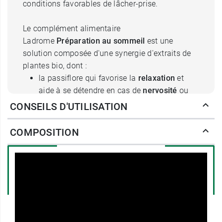
conditions favorables de lâcher-prise.
Le
complément alimentaire
Ladrome
Préparation au sommeil
est une
solution composée d'une synergie d'extraits de
plantes bio, dont :
la passiflore qui favorise la
relaxation
et
aide à se détendre en cas de
nervosité
ou
d'
excitation
.
CONSEILS D'UTILISATION
le houblon et la valériane,
plante calmante
,
qui favorise un
bon sommeil
.
COMPOSITION
Posologie de Ladrôme Bio
Sommeil en gouttes
Avant 16 ans : 20 gouttes diluées dans un verre
d'eau ou une infusion Bio Sommeil, 1 fois par
jour, au cours de la soirée.