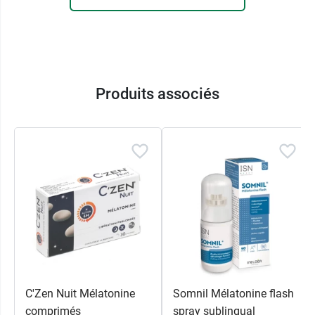
SICOBEL
104 avenue Frédéric Mistral
38670 Chasse-sur-Rhône
France
04.76.08.61.45
Produits associés
C'Zen Nuit Mélatonine
Somnil Mélatonine flash
comprimés
spray sublingual