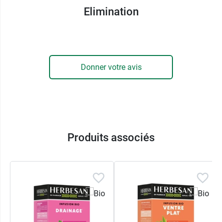
toxines
tout en participant à le purifier, entretient
Elimination
et répare les reins. Fort de
pouvoirs diurétiques
non-irritants
, il renferme de la bêtuline, une huile
essentielle et de l’acide salicylique, qui
augmentent la diurèse, favorisent l’élimination
Donner votre avis
des chlorures, de l’urée, de l’acide urique, du
cholestérol tout en maintenant les sels
minéraux. De plus, il
permet de
traiter la
cellulite
et
accroît l’élimination des déchets
organiques
.
Produits associés
Enfin, le chiendent que l’on trouve également
dans cette infusion bio élimination renferme des
pouvoirs diurétiques et permet de lutter
efficacement contre la cellulite.
Comment préparer l'infusion bio