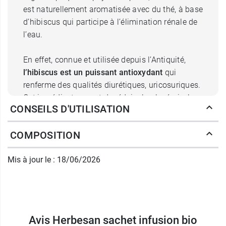
est naturellement aromatisée avec du thé, à base
d’hibiscus qui participe à l’élimination rénale de
l’eau.
En effet, connue et utilisée depuis l’Antiquité,
l’hibiscus est un puissant antioxydant
qui
renferme des qualités diurétiques, uricosuriques.
Cet ingrédient permet de réduire la glycémie, les
CONSEILS D'UTILISATION
triglycérides et le cholestérol. En outre, il est
riche en vitamine C, rafraîchit et réconforte tout
COMPOSITION
en agissant comme une sorte de «
mange-
graisse
».
Mis à jour le : 18/06/2026
Les feuilles de thé vert interviennent dans le
contrôle du poids. En outre,
le bouleau
contenu
dans cette infusion constitue un agent
extrêmement intéressant par ses propriétés
Avis Herbesan sachet infusion bio
dépuratives. Il
aide l’organisme à éliminer les