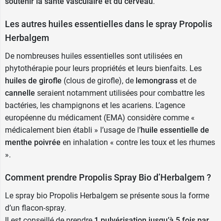
soutenir la santé vasculaire et du cerveau
.
Les autres huiles essentielles dans le spray Propolis
Herbalgem
De nombreuses huiles essentielles sont utilisées en
phytothérapie pour leurs propriétés et leurs bienfaits. Les
huiles de girofle
(clous de girofle), de
lemongrass
et de
cannelle
seraient notamment utilisées pour combattre les
bactéries, les champignons et les acariens. L’agence
européenne du médicament (EMA) considère comme «
médicalement bien établi » l’usage de l’
huile essentielle de
menthe poivrée
en inhalation « contre les toux et les rhumes
».
Comment prendre Propolis Spray Bio d’Herbalgem ?
Le spray bio Propolis Herbalgem se présente sous la forme
d’un flacon-spray.
Il est conseillé de prendre
1 pulvérisation jusqu’à 5 fois par