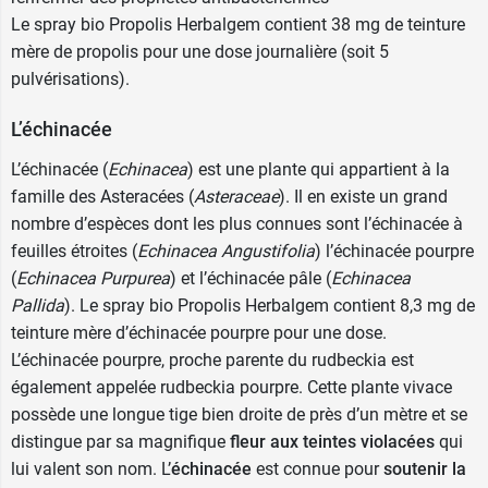
Le spray bio Propolis Herbalgem contient 38 mg de teinture
mère de propolis pour une dose journalière (soit 5
pulvérisations).
L’échinacée
L’échinacée (
Echinacea
) est une plante qui appartient à la
famille des Asteracées (
Asteraceae
). Il en existe un grand
nombre d’espèces dont les plus connues sont l’échinacée à
feuilles étroites (
Echinacea Angustifolia
) l’échinacée pourpre
(
Echinacea Purpurea
) et l’échinacée pâle (
Echinacea
Pallida
). Le spray bio Propolis Herbalgem contient 8,3 mg de
teinture mère d’échinacée pourpre pour une dose.
L’échinacée pourpre, proche parente du rudbeckia est
également appelée rudbeckia pourpre. Cette plante vivace
possède une longue tige bien droite de près d’un mètre et se
distingue par sa magnifique
fleur aux teintes violacées
qui
lui valent son nom. L’
échinacée
est connue pour
soutenir la