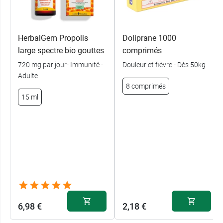
HerbalGem Propolis
Doliprane 1000
large spectre bio gouttes
comprimés
720 mg par jour- Immunité -
Douleur et fièvre - Dès 50kg
Adulte
8 comprimés
15 ml
6,98 €
2,18 €