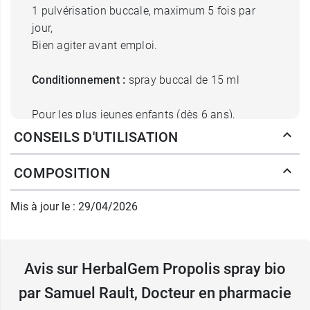
1 pulvérisation buccale, maximum 5 fois par
jour,
Bien agiter avant emploi.
Conditionnement :
spray buccal de 15 ml
Pour les plus jeunes enfants (dès 6 ans),
Herbalgem a développé des
gommes à base de
CONSEILS D'UTILISATION
propolis
.
COMPOSITION
Fabricant
HERBALGEM
Mis à jour le : 29/04/2026
Place des Chasseurs Ardennais
B-6690 Vielsalm
Belgique
Avis sur HerbalGem Propolis spray bio
+32 (0)80 41 81 54
par Samuel Rault, Docteur en pharmacie