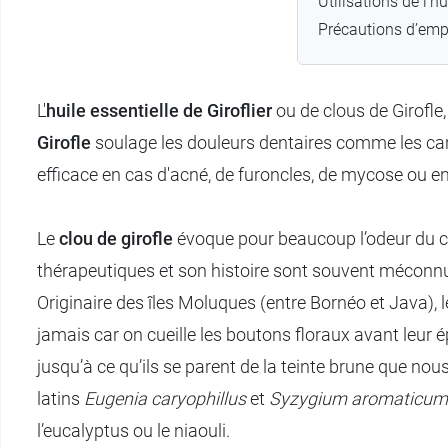
Utilisations de l’hu
Précautions d’emp
L'
huile essentielle de Giroflier
ou de clous de Girofle, 
Girofle
soulage les douleurs dentaires comme les carie
efficace en cas d'acné, de furoncles, de mycose ou en
Le
clou de girofle
évoque pour beaucoup l’odeur du ca
thérapeutiques et son histoire sont souvent méconn
Originaire des îles Moluques (entre Bornéo et Java), le
jamais car on cueille les boutons floraux avant leur 
jusqu’à ce qu’ils se parent de la teinte brune que no
latins
Eugenia caryophillus
et
Syzygium aromaticum
l’eucalyptus ou le niaouli.