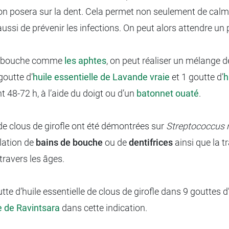
on posera sur la dent. Cela permet non seulement de calme
aussi de prévenir les infections. On peut alors attendre u
 de bouche comme
les aphtes
, on peut réaliser un mélange d
goutte d’
huile essentielle de Lavande vraie
et 1 goutte d’
h
 48-72 h, à l’aide du doigt ou d’un
batonnet ouaté
.
 de clous de girofle ont été démontrées sur
Streptococcus
ulation de
bains de bouche
ou de
dentifrices
ainsi que la t
travers les âges.
outte d’huile essentielle de clous de girofle dans 9 gouttes d
e de Ravintsara
dans cette indication.