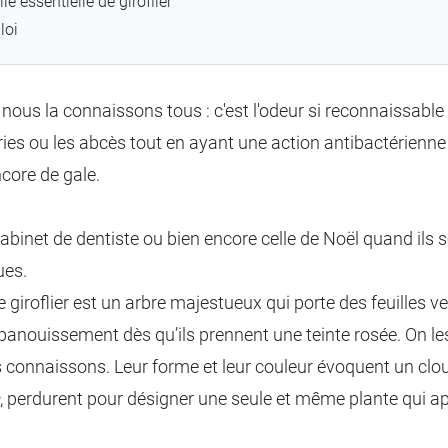
ile essentielle de giroflier
loi
nous la connaissons tous : c'est l'odeur si reconnaissable du
s ou les abcès tout en ayant une action antibactérienne po
core de gale.
binet de dentiste ou bien encore celle de Noël quand ils 
ues.
 giroflier est un arbre majestueux qui porte des feuilles ve
épanouissement dès qu’ils prennent une teinte rosée. On le
us connaissons. Leur forme et leur couleur évoquent un clou
, perdurent pour désigner une seule et même plante qui a