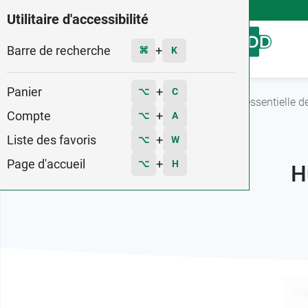
4,9
Voir les 58579 avis
Utilitaire d'accessibilité
Barre de recherche
Menu
+
⌘
K
Panier
+
⌥
C
Accueil
Guide des huiles essentielles
Huile essentielle d
Compte
+
⌥
A
Liste des favoris
+
⌥
W
Page d'accueil
+
⌥
H
H