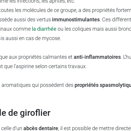
e les infections, les aphtes, etc.
outes les molécules de ce groupe, a des propriétés forte
possède aussi des vertus
immunostimulantes
. Ces différen
estinaux comme
la diarrhée
ou les coliques mais aussi bronch
is aussi en cas de mycose.
que aux propriétés calmantes et
anti-inflammatoires
. L’
t que l’aspirine selon certains travaux.
ers aromatiques qui possèdent des
propriétés spasmolytiq
le de giroflier
 celle d’un
abcès dentaire
, il est possible de mettre direct