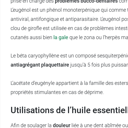
prise en charge des
problèmes bucco-dentaires
comm
L’eugénol est un phénol monoterpénique qui comme t
antiviral, antifongique et antiparasitaire. L’eugénol 
clou de girofle est utilisée en cas de problèmes int
cutanés aussi bien
la gale
que le zona ou l’herpès ma
Le béta caryophyllène est un composé sesquiterpéni
antiagrégant plaquettaire
jusqu’à 5 fois plus puissan
L’acétate d’eugényle appartient à la famille des est
propriétés stimulantes en cas de déprime.
Utilisations de l’huile essentiel
Afin de soulager la
douleur
liée à une dent abîmée ou