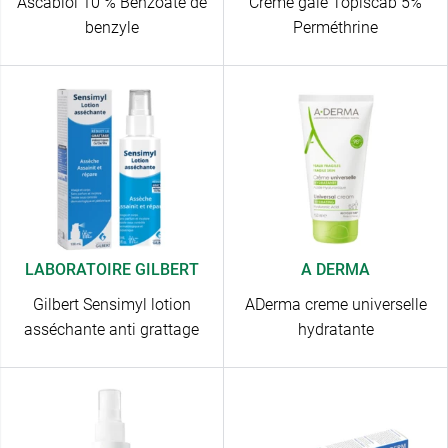
Ascabiol 10 % Benzoate de
Crème gale Topiscab 5%
benzyle
Perméthrine
LABORATOIRE GILBERT
A DERMA
Gilbert Sensimyl lotion
ADerma creme universelle
asséchante anti grattage
hydratante