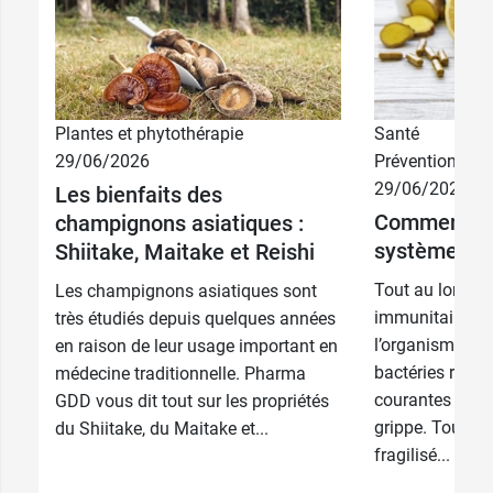
Plantes et phytothérapie
Santé
29/06/2026
Prévention
29/06/2026
Les bienfaits des
Comment re
champignons asiatiques :
système imm
Shiitake, Maitake et Reishi
Tout au long de
Les champignons asiatiques sont
immunitaire pe
très étudiés depuis quelques années
l’organisme des
en raison de leur usage important en
bactéries respo
médecine traditionnelle. Pharma
courantes comm
GDD vous dit tout sur les propriétés
grippe. Toutefoi
du Shiitake, du Maitake et...
fragilisé...