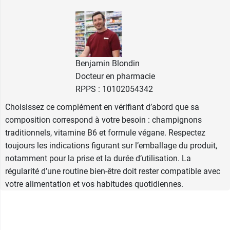
"le
champignon de l'énergie
" et utilisé en
médecine traditionnelle ayurvédique.
Shiitake : Cultivé traditionnellement au
Japon où il est utilisé en médecine
traditionnelle et considéré comme symbole
Benjamin Blondin
de
vitalité
.
Docteur en pharmacie
Reishii : Surnommé "le
champignon de
RPPS : 10102054342
l'immortalité
", il est reconnu pour réguler le
Choisissez ce complément en vérifiant d’abord que sa
taux de cholestérol.
composition correspond à votre besoin : champignons
Maitake : Surnommé "le champignon
traditionnels, vitamine B6 et formule végane. Respectez
dansant", il est cultivé au nord du Japon
toujours les indications figurant sur l’emballage du produit,
pour sa teneur en bêta-glucanes.
notamment pour la prise et la durée d’utilisation. La
Chaga : Champignon parasite du bouleau,
régularité d’une routine bien-être doit rester compatible avec
utilisé en médecine russe et nordique et
votre alimentation et vos habitudes quotidiennes.
surnommé "le diamant de la forêt" pour sa
composition exceptionnelle.
La formule contient également al vitamine B6
qui contribue à un métabolisme énergétique