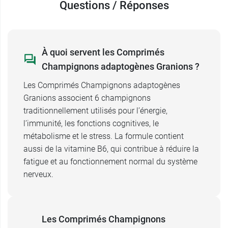
Questions / Réponses
normal, au fonctionnement normal du système
nerveux, à des fonctions psychologiques
normales, au fonctionnement normal du
système immunitaire et à réduire la fatigue.
À quoi servent les Comprimés
Champignons adaptogènes Granions ?
Conditionnement :
Boite de 60 comprimés
Les Comprimés Champignons adaptogènes
Retrouvez aussi la
Granions associent 6 champignons
résine pure de Shilajit en pot
Granions
traditionnellement utilisés pour l’énergie,
.
l’immunité, les fonctions cognitives, le
métabolisme et le stress. La formule contient
Fabricant
aussi de la vitamine B6, qui contribue à réduire la
LABORATOIRE DES GRANIONS
fatigue et au fonctionnement normal du système
7 Rue de l'Industrie
nerveux.
98000 MONACO
France
Les Comprimés Champignons