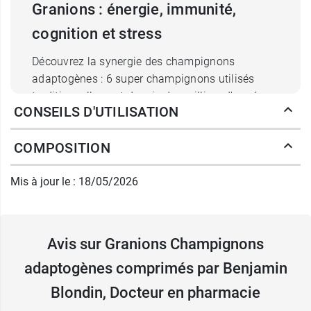
Granions : énergie, immunité,
cognition et stress
Découvrez la synergie des champignons
adaptogènes : 6 super champignons utilisés
traditionnellement depuis des milliers d'années
CONSEILS D'UTILISATION
en médecine chinoise et ayurvédique pour leurs
bienfaits sur l'énergie, l'immunité, les fonctions
COMPOSITION
cognitives, le métabolisme et le stress.
Mis à jour le : 18/05/2026
Le laboratoire des Granions a développé une
formule unique :
Lion's Mane : Surnommé le "
champignon du
cerveau
", il est utilisé traditionnellement en
Avis sur Granions Champignons
médecine depuis des milliers d'années pour
adaptogènes comprimés par Benjamin
sa teneur en bêta-glucanes et
polysaccharides.
Blondin, Docteur en pharmacie
Cordyceps : Champignon rare aussi appelé