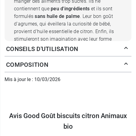
manger des aliments trop sucrés. Ils ne
contiennent que
peu d'ingrédients
et ils sont
formulés
sans huile de palme
. Leur bon goût
d'agrumes, qui éveillera la curiosité de bébé,
provient d'huile essentielle de citron. Enfin, ils
stimuleront son imagination avec leur forme
d'animaux.
CONSEILS D'UTILISATION
Good Goût privilégie les ingrédients provenant
de l'agriculture biologique. Ces biscuits sont
COMPOSITION
certifiés bio
et ils ne contiennent pas d'OGM.
Mis à jour le : 10/03/2026
Caractéristiques des biscuits
citron animaux Good Goût
Certifié AB - Agriculture biologique.
Avis Good Goût biscuits citron Animaux
Entreprise B certifiée.
Dès 10 mois.
bio
Sans huile de palme.