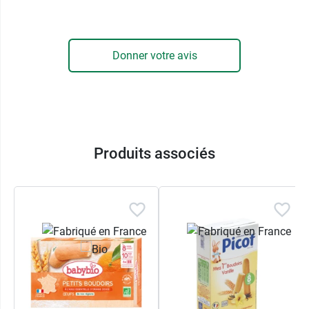
4 sachets de 5 biscuits.
Découvrez les autres biscuits de la marque, par
exemple les
biscuits bio tous ronds Good Goût
.
Donner votre avis
Conditionnement :
20 biscuits.
Poids net : 80 g.
Produits associés