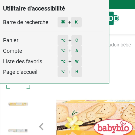
4,9
Voir les 58579 avis
Utilitaire d'accessibilité
Barre de recherche
Menu
+
⌘
K
Panier
+
⌥
C
Accueil
Bébé - Grossesse
Repas bébé
Boudoir bébé
Compte
+
⌥
A
Liste des favoris
+
⌥
W
Page d'accueil
+
⌥
H