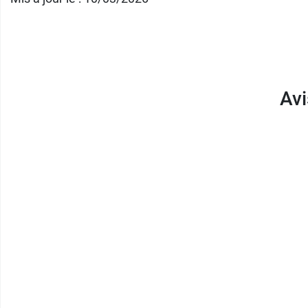
Découvrez également les
boudoirs bébé Ba
Contenance :
10 sachets de 2 biscuits. Poid
Avi