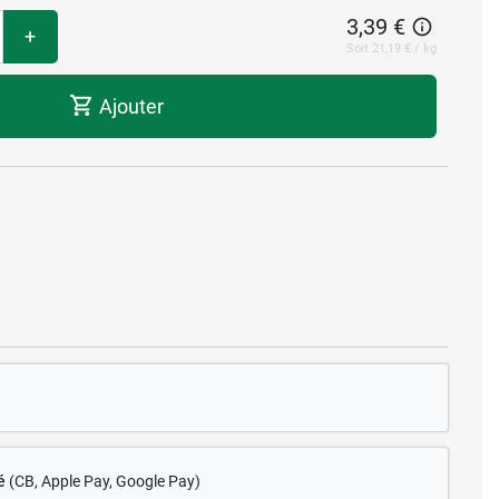
3,39 €
+
Soit 21,19 € / kg
Ajouter
é
(CB
, Apple Pay, Google Pay)