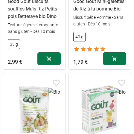
Good Goût Biscuits
Good Goût Mini-galettes
soufflés Maïs Riz Petits
de Riz à la pomme Bio
pois Betterave bio Dino
Biscuit bébé Pomme - Sans
gluten - Dès 10 mois
Texture légère et croquante -
Sans gluten - Dès 10 mois
40 g
35 g
2,99 €
1,79 €