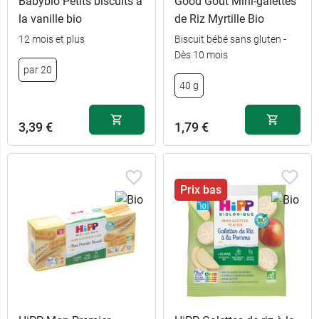
Babybio Petits biscuits à
Good Goût Mini-galettes
la vanille bio
de Riz Myrtille Bio
12 mois et plus
Biscuit bébé sans gluten -
Dès 10 mois
par 20
40 g
3,39 €
1,79 €
Prix bas