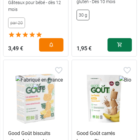
gluten - Dès 10 mois
Gâteaux pour bébé - dès 12
mois
30 g
par 20
3,49 €
1,95 €
Good Goût biscuits
Good Goût carrés