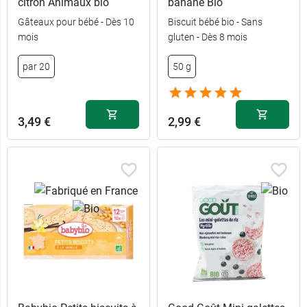
citron Animaux bio
banane Bio
Gâteaux pour bébé - Dès 10
Biscuit bébé bio - Sans
mois
gluten - Dès 8 mois
par 20
50 g
3,49 €
2,99 €