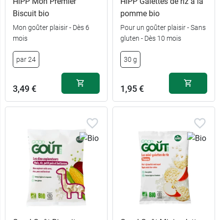
HiPP Mon Premier
HiPP Galettes de riz à la
Biscuit bio
pomme bio
Mon goûter plaisir - Dès 6
Pour un goûter plaisir - Sans
mois
gluten - Dès 10 mois
par 24
30 g
3,49 €
1,95 €