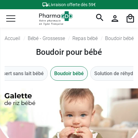
Livraison offerte dès 59€
Accueil
Bébé - Grossesse
Repas bébé
Boudoir bébé
Boudoir pour bébé
ssert sans lait bébé
Boudoir bébé
Solution de réhydra