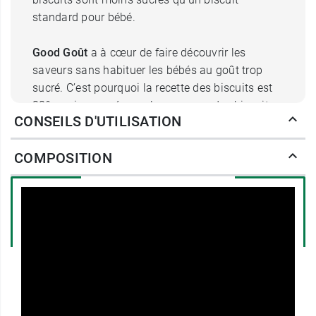
standard pour bébé.
Good Goût
a à cœur de faire découvrir les
saveurs sans habituer les bébés au goût trop
sucré. C’est pourquoi la recette des biscuits est
38% moins sucrée que la moyenne des biscuits
CONSEILS D'UTILISATION
pour bébé.
COMPOSITION
Biscuit tout rond Good goût : facile
à attraper pour bébé
Leur forme ronde tel un anneau leur permet une
meilleure préhension et dextérité. Ils sont, de ce
fait, plus faciles à attraper et à tenir en main. Les
bébés pourront mâchouiller les biscuits Tout
Ronds lorsque les dents poussent et leur
chatouillent les gencives !