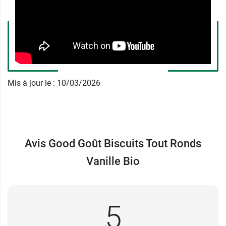
Le
format sachet nomade
offre une praticité lors
de balade tout en gardant les biscuits bien
conservés.
Avec les biscuits
Tout Ronds vanille
de
Good
Goût
, votre bambin va se régaler tout en
Mis à jour le : 10/03/2026
apprenant à tenir un biscuit. Une façon ludique
d’apprendre à manger tout seul !
Caractéristiques
: Certifié agriculture biologique.
Avis Good Goût Biscuits Tout Ronds
Conditionnement
: boîte de 4 sachets de 5
Vanille Bio
biscuits.
Good Goût propose aussi des
Mini-baguettes Bio
fromage et romarin
.
5