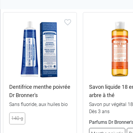
Trier
les
produits
Trier
Par défaut
trer
es
ltats
Dentifrice menthe poivrée
Savon liquide 18 e
(3
Dr Bronner's
arbre à thé
uits)
Sans fluoride, aux huiles bio
Savon pur végétal 18
Dès 3 ans
Catégories
140 g
Parfums Dr Bronner'
Sous-