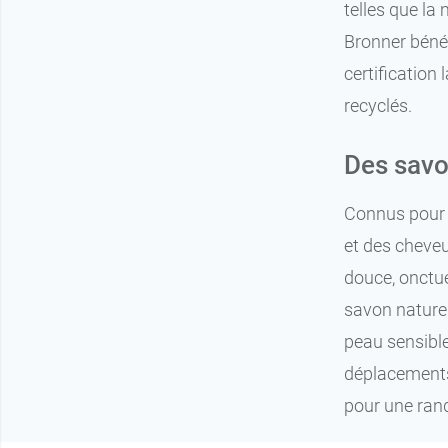
9,49 €
Arbre à thé
telles que la
Bronner bénéf
certification
recyclés.
Des savo
Connus pour l
et des cheveu
douce, onctue
savon naturel
peau sensibl
déplacements
pour une rand