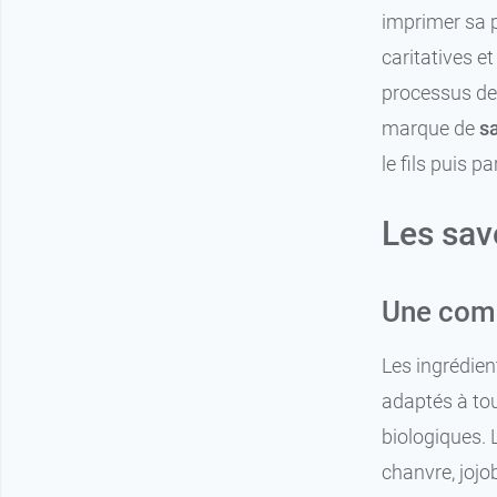
imprimer sa p
caritatives e
processus de 
marque de
s
le fils puis 
Les sav
9,49 €
Menthe poivrée
Une comp
9,49 €
Rose
Les ingrédien
9,49 €
Amande
adaptés à tou
biologiques. 
9,49 €
Lavande
chanvre, jojob