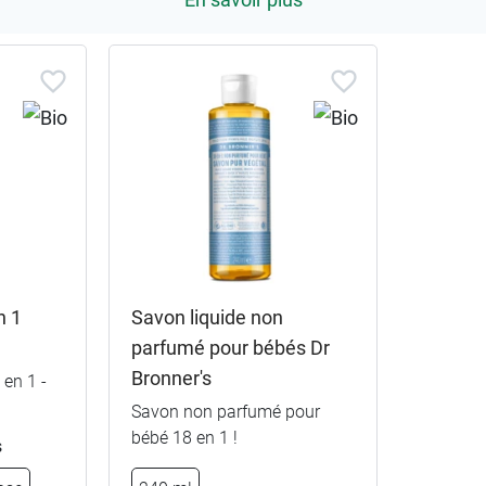
n 1
Savon liquide non
parfumé pour bébés Dr
Bronner's
 en 1 -
Savon non parfumé pour
bébé 18 en 1 !
s