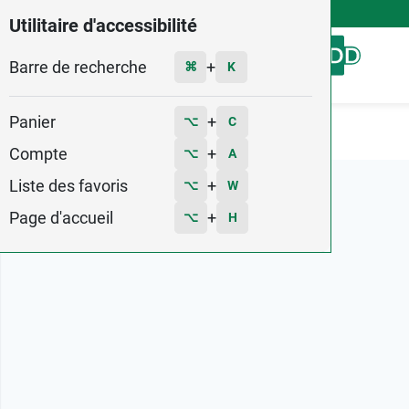
4,9
Voir les 58579 avis
Utilitaire d'accessibilité
Barre de recherche
Menu
+
⌘
K
Panier
+
⌥
C
Accueil
Marques
Dr Bronner's
Compte
+
⌥
A
Liste des favoris
+
⌥
W
Page d'accueil
+
⌥
H