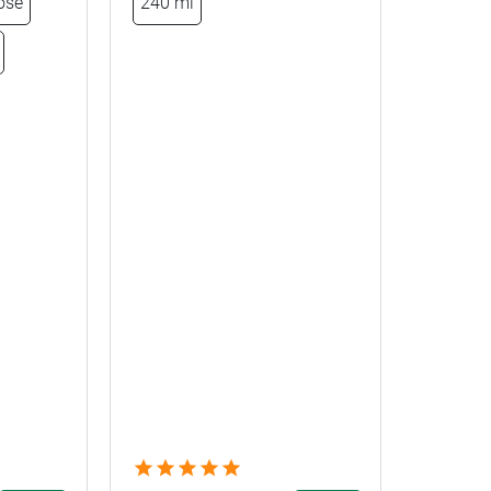
ose
240 ml