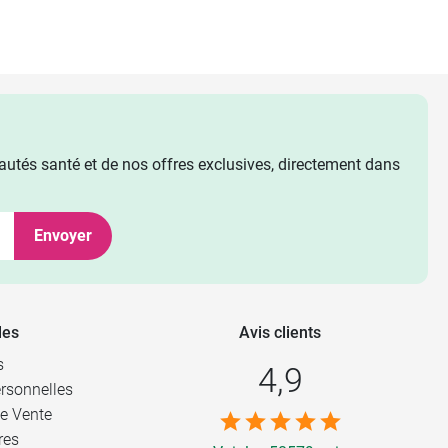
utés santé et de nos offres exclusives, directement dans
Envoyer
les
Avis clients
s
4,9
rsonnelles
e Vente
res