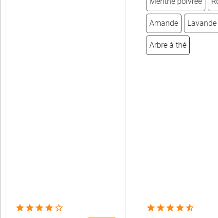
Menthe poivrée
R
catégories
Amande
Lavande
Bio
Arbre à thé
Dentifrice
Forme
Pour
qui
Type
de
peau