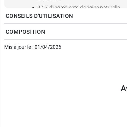
97 % d’ingrédients d'origine naturelle.
CONSEILS D'UTILISATION
12 % d’ingrédients issus de l’agriculture
Certifié Cosmos Organic par Ecocert Gre
COMPOSITION
Convient aux peaux grasses, mixtes, n
Convient aux cheveux fins, gras, norma
Mis à jour le : 01/04/2026
Emballage contenant au minimum 83 % 
Vegan.
Pour un brossage des dents écologiques, p
A
Conditionnement :
flacon de 500 ml.