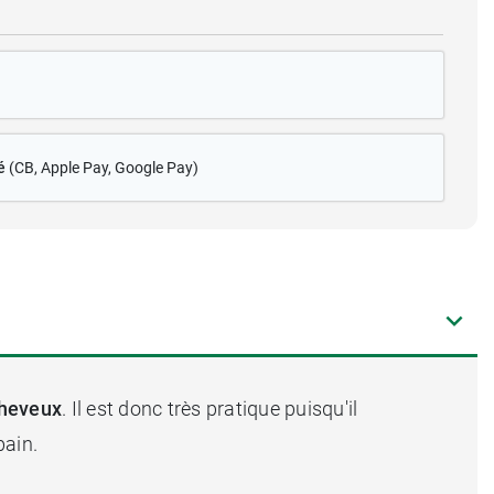
é
(CB
, Apple Pay, Google Pay)
heveux
. Il est donc très pratique puisqu'il
bain.