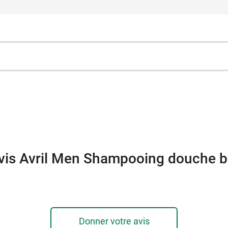
 biologique.
enlife.
ormales et sèches.
ux et secs.
de matière recyclée.
ensez à la
brosse à dents rechargeable Avril
.
vis Avril Men Shampooing douche b
Donner votre avis