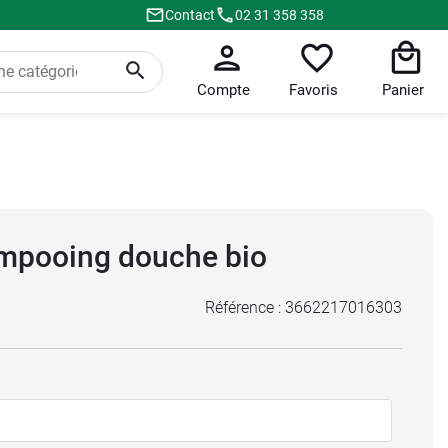
Contact
02 31 358 358
Compte
Favoris
Panier
mpooing douche bio
Référence :
3662217016303