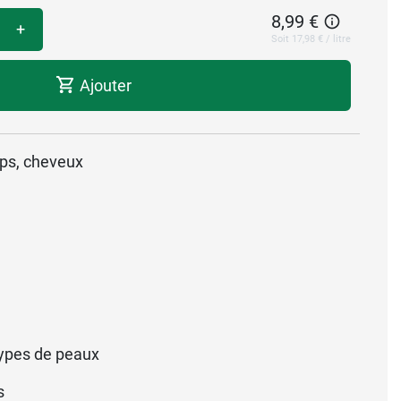
8,99 €
+
Soit 17,98 € / litre
Ajouter
rps, cheveux
ypes de peaux
s