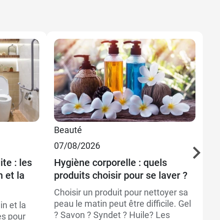
Beauté
Be
07/08/2026
07
te : les
Hygiène corporelle : quels
La
 et la
produits choisir pour se laver ?
po
Choisir un produit pour nettoyer sa
Le
peau le matin peut être difficile. Gel
av
n et la
? Savon ? Syndet ? Huile? Les
Po
es pour