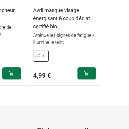
ancheur
Avril masque visage
énergisant & coup d'éclat
certifié bio
dre de
s
Atténue les signes de fatigue -
Illumine le teint
50 ml
4,99 €