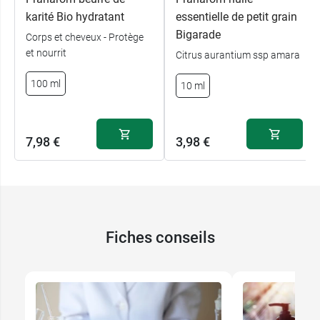
karité Bio hydratant
essentielle de petit grain
Bigarade
Corps et cheveux - Protège
et nourrit
Citrus aurantium ssp amara
100 ml
10 ml
7,98 €
3,98 €
Fiches conseils