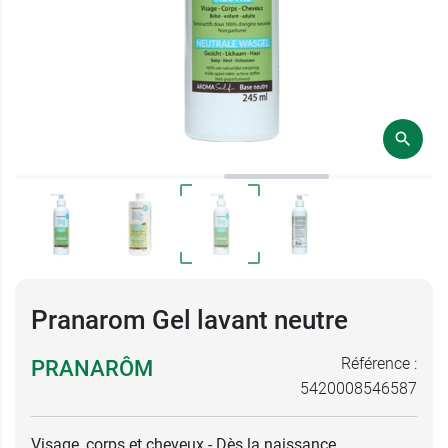
Pranarom Gel lavant neutre
Référence :
PRANARÔM
5420008546587
Visage, corps et cheveux - Dès la naissance