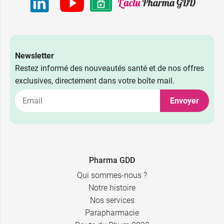
1,29 €
XS
2,59 €
Newsletter
2,59 €
S
Restez informé des nouveautés santé et de nos offres
exclusives, directement dans votre boîte mail.
2,59 €
M
Envoyer
2,39 €
2,59 €
40 x 5 ml
L
2,39 €
2,59 €
24 x 10 ml
XL
Pharma GDD
Qui sommes-nous ?
Notre histoire
Nos services
Parapharmacie