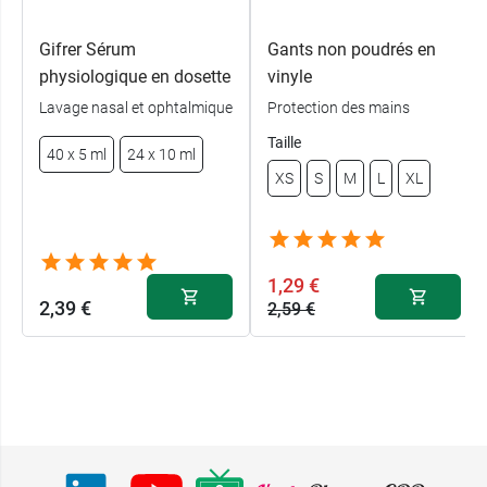
Gifrer Sérum
Gants non poudrés en
physiologique en dosette
vinyle
Lavage nasal et ophtalmique
Protection des mains
Taille
40 x 5 ml
24 x 10 ml
XS
S
M
L
XL
1,29 €
2,39 €
2,59 €