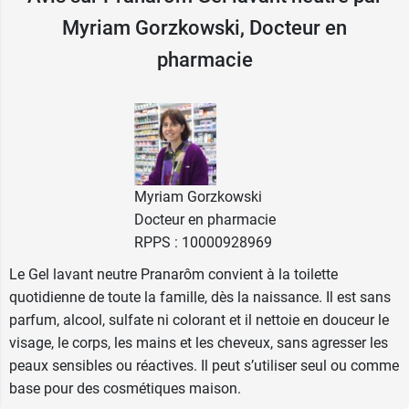
d'amande douce bio Pranarom
pour
surgraisser
Myriam Gorzkowski, Docteur en
légèrement votre base lavante neutre Pranarom
pharmacie
et profiter de tous les bienfaits de cette huile
végétale pour hydrater votre peau.
Pranarom Gel Lavant Neutre : les
caractéristiques
Myriam Gorzkowski
Formule non parfumée.
Docteur en pharmacie
99 % d'ingrédients d'origine naturelle.
RPPS : 10000928969
Tensio-actifs doux 100% d'origine naturelle.
Vegan.
Le Gel lavant neutre Pranarôm convient à la toilette
Convient aux femmes enceintes.
quotidienne de toute la famille, dès la naissance. Il est sans
Peut être utilisé dès la naissance.
parfum, alcool, sulfate ni colorant et il nettoie en douceur le
Respecte la peau et la planète.
visage, le corps, les mains et les cheveux, sans agresser les
Peut servir de base neutre pour les cosmétiques
peaux sensibles ou réactives. Il peut s’utiliser seul ou comme
maison.
base pour des cosmétiques maison.