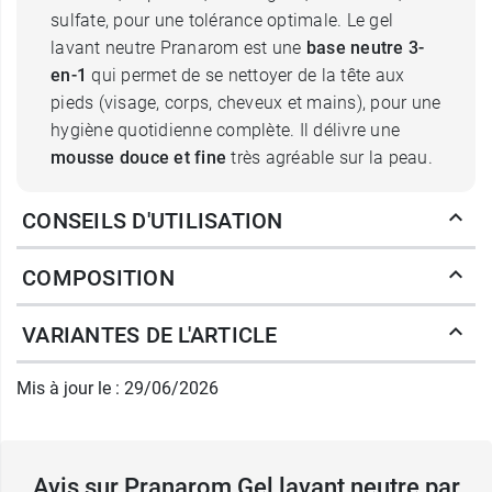
sulfate, pour une tolérance optimale. Le gel
lavant neutre Pranarom est une
base neutre 3-
en-1
qui permet de se nettoyer de la tête aux
pieds (visage, corps, cheveux et mains), pour une
hygiène quotidienne complète. Il délivre une
mousse douce et fine
très agréable sur la peau.
Le Gel lavant neutre Pranarom peut être utilisé
CONSEILS D'UTILISATION
seul ou servir de base neutre pour réaliser vos
cosmétiques maison
(DIY, Do It Yourself). Vous
COMPOSITION
pourrez ainsi créer vos propres gels douche,
shampooings, savons pour les mains ou
VARIANTES DE L'ARTICLE
nettoyants visage en les personnalisant avec
des huiles essentielles ou végétales, ou encore
Mis à jour le : 29/06/2026
avec des hydrolats. Vous pourrez ainsi répondre
aux envies de toute la famille.
Avis sur Pranarom Gel lavant neutre par
Vous pourrez par exemple utiliser l'
huile végétale