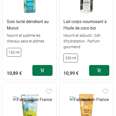
Soin lacté démêlant au
Lait corps nourrissant à
Monoï
l'huile de coco bio
Nourrit et sublime les
Nourrit et adoucit - 24h
cheveux secs et abîmés
d'hydratation - Parfum
gourmand
150 ml
250 ml
10,89 €
10,99 €