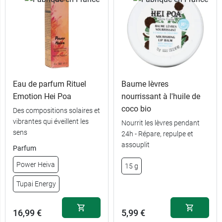
Eau de parfum Rituel
Baume lèvres
Emotion Hei Poa
nourrissant à l'huile de
coco bio
Des compositions solaires et
vibrantes qui éveillent les
Nourrit les lèvres pendant
sens
24h - Répare, repulpe et
assouplit
4,49 €
Power Heiva
Parfum
Power Heiva
15 g
4,49 €
Tupai Energy
Tupai Energy
16,99 €
5,99 €