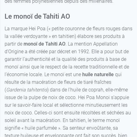
des femmes polynésiennes depuis des millénaires.
Le monoï de Tahiti AO
La marque Hei Poa (« petite couronne de fleurs rouges dans
la vallée verdoyante » en tahitien) élabore ses produits à
partir de
monoï de Tahiti AO
. La mention Appellation
d’Origine a été créée par décret en 1992. Elle a pour but de
garantir l’authenticité et la qualité des produits à base de
monoï ainsi que le respect de la recette traditionnelle et de
l’économie locale. Le monoï est une
huile naturelle
qui
résulte de la macération de fleurs de tiaré fraîches
(
Gardenia tahitentis
) dans de l’huile de coprah, elle-même
issue de la pulpe de noix de coco. Hei Poa Monoi s’appuie
sur le savoir-faire local et sélectionne minutieusement les
noix de coco. Celles-ci sont ensuite récoltées et séchées au
soleil avant la macération. En tahitien, le terme monoï
signifie « huile parfumée ». Sa senteur envoûtante, sa
texture huileuse et enveloppante ont fait son succès, bien