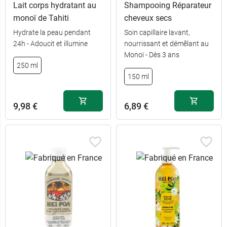
Lait corps hydratant au
Shampooing Réparateur
monoï de Tahiti
cheveux secs
Hydrate la peau pendant
Soin capillaire lavant,
24h - Adoucit et illumine
nourrissant et démêlant au
6,89 €
4 g
Monoï - Dès 3 ans
250 ml
5,49 €
Recharge
150 ml
9,98 €
6,89 €