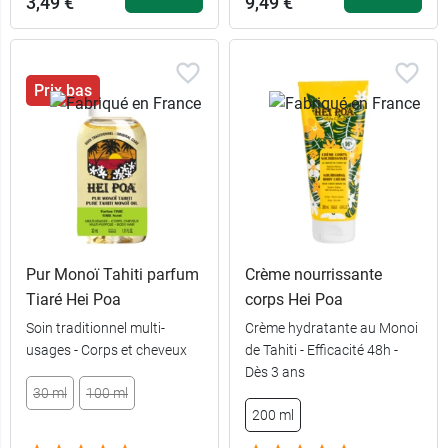
3,49 €
9,49 €
Prix bas
Pur Monoï Tahiti parfum
Crème nourrissante
Tiaré Hei Poa
corps Hei Poa
Soin traditionnel multi-
Crème hydratante au Monoi
usages - Corps et cheveux
de Tahiti - Efficacité 48h -
Dès 3 ans
30 ml
100 ml
200 ml