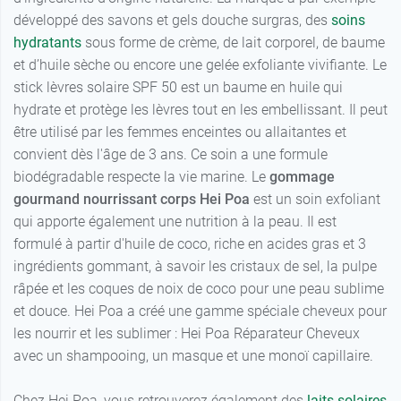
développé des savons et gels douche surgras, des
soins
hydratants
sous forme de crème, de lait corporel, de baume
et d’huile sèche ou encore une gelée exfoliante vivifiante. Le
stick lèvres solaire SPF 50 est un baume en huile qui
hydrate et protège les lèvres tout en les embellissant. Il peut
être utilisé par les femmes enceintes ou allaitantes et
convient dès l'âge de 3 ans. Ce soin a une formule
biodégradable respecte la vie marine. Le
gommage
gourmand nourrissant corps Hei Poa
est un soin exfoliant
qui apporte également une nutrition à la peau. Il est
formulé à partir d'huile de coco, riche en acides gras et 3
ingrédients gommant, à savoir les cristaux de sel, la pulpe
râpée et les coques de noix de coco pour une peau sublime
et douce. Hei Poa a créé une gamme spéciale cheveux pour
les nourrir et les sublimer : Hei Poa Réparateur Cheveux
avec un shampooing, un masque et une monoï capillaire.
Chez Hei Poa, vous retrouverez également des
laits solaires