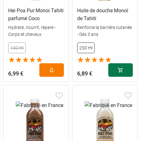
Hei Poa Pur Monoi Tahiti
Huile de douche Monoï
parfumé Coco
de Tahiti
Hydrate, nourrit, répare -
Renforce la barrière cutanée
Corps et cheveux
- Dès 3 ans
100 ml
250 ml
6,99 €
6,89 €