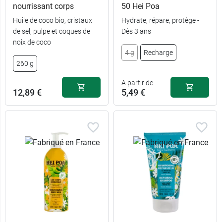
nourrissant corps
50 Hei Poa
Huile de coco bio, cristaux
Hydrate, répare, protège -
de sel, pulpe et coques de
Dès 3 ans
noix de coco
4 g
Recharge
260 g
A partir de
12,89 €
5,49 €