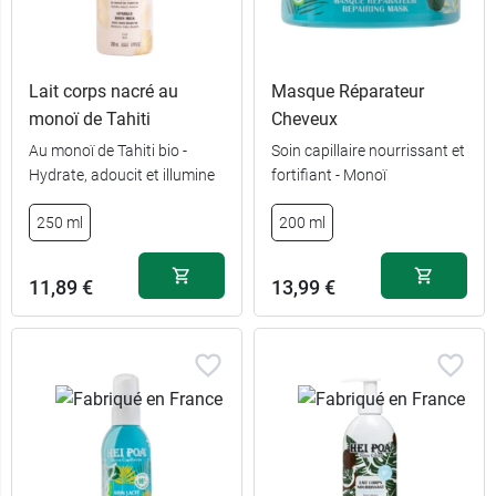
Lait corps nacré au
Masque Réparateur
monoï de Tahiti
Cheveux
Au monoï de Tahiti bio -
Soin capillaire nourrissant et
Hydrate, adoucit et illumine
fortifiant - Monoï
250 ml
200 ml
11,89 €
13,99 €