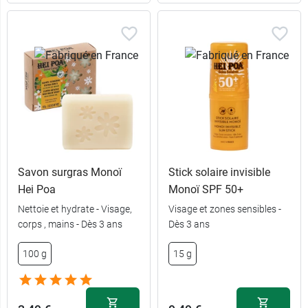
Savon surgras Monoï
Stick solaire invisible
Hei Poa
Monoï SPF 50+
Nettoie et hydrate - Visage,
Visage et zones sensibles -
corps , mains - Dès 3 ans
Dès 3 ans
4,59 €
Monoï
100 g
15 g
4,99 €
Noix de coco