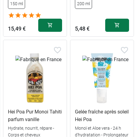
150 ml
200 ml
6,89 €
100 ml
15,49 €
5,48 €
Hei Poa Pur Monoi Tahiti
Gelée fraîche après soleil
parfum vanille
Hei Poa
Hydrate, nourrit, répare -
Monoï et Aloe vera - 24 h
Corps et cheveux
d'hydratation - Prolongateur