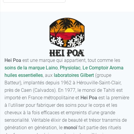
16,99 €
Tupai Energy
Hei Poa
est une marque qui appartient, tout comme les
soins de la marque Laino
,
Physiolac
,
Le Comptoir Aroma
huiles essentielles
, aux
laboratoires Gilbert
(groupe
Batteur), implantés depuis 1962 à Hérouville-Saint-Clair,
près de Caen (Calvados). En 1977, le monoï de Tahiti est
16,30 €
100 ml
importé en France métropolitaine et
Hei Poa
est la première
à l’utiliser pour fabriquer des soins pour le corps et les
10,99 €
50 ml
cheveux à la fois efficaces et empreints d’une grande
sensorialité. Véritable élixir de beauté et trésor transmis de
génération en génération, le
monoï
fait partie des rituels