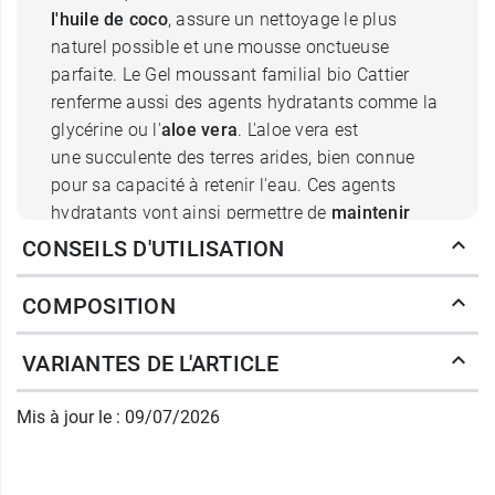
l'huile de coco
, assure un nettoyage le plus
naturel possible et une mousse onctueuse
parfaite. Le Gel moussant familial bio Cattier
renferme aussi des agents hydratants comme la
glycérine ou l'
aloe
vera
. L'aloe vera est
une succulente des terres arides, bien connue
pour sa capacité à retenir l'eau. Ces agents
hydratants vont ainsi permettre de
maintenir
l'hydratation
de la peau et des cheveux pour les
CONSEILS D'UTILISATION
rendre plus souples et révéler toute leur beauté.
Qui plus est, leurs propriétés
apaisantes
et
COMPOSITION
protectrices
vont contribuer à apaiser les
démangeaisons et les sensations de tiraillement,
VARIANTES DE L'ARTICLE
préserver la peau et les cheveux du
dessèchement et les protéger des agressions
Mis à jour le : 09/07/2026
extérieures. Enfin, le gel douche familial bio
Cattier tire parti des vertus nourrissantes et
réparatrices de céréales, comme le
millet
et