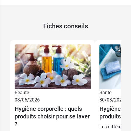
dentifrice bio
Cattier Dentargile à la menthe
.
Conditionnement :
flacon de 500 ml
Fiches conseils
Beauté
Santé
6,49 €
1 L
08/06/2026
30/03/2026
recharge 900
Hygiène corporelle : quels
Hygiène des
5,59 €
7,99 €
200 ml
ml
produits choisir pour se laver
produits cho
?
9,99 €
2,79 €
Les différentes
500 ml
200 ml