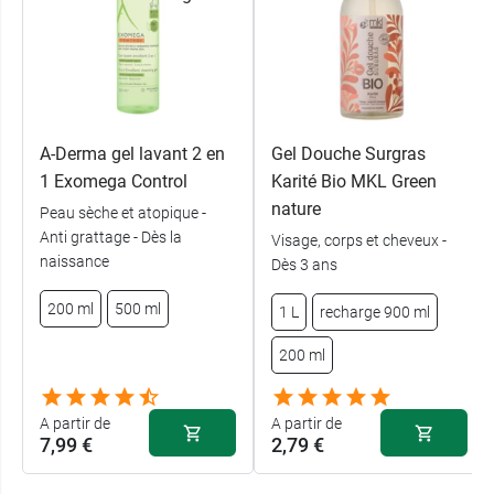
les caractéristiques
Corps et cheveux
pH physiologique
Bio
A-Derma gel lavant 2 en
Gel Douche Surgras
97% du total est d'origine naturelle (Fleur
1 Exomega Control
Karité Bio MKL Green
d'oranger)
nature
Peau sèche et atopique -
99% du total est d'origine naturelle
Anti grattage - Dès la
Visage, corps et cheveux -
(Pamplemousse)
naissance
Dès 3 ans
11% du total des ingrédients sont issus de
l'agriculture biologique (Fleur d'oranger)
200 ml
500 ml
1 L
recharge 900 ml
10% du total des ingrédients sont issus de
l'agriculture biologique (Pamplemousse)
200 ml
0 % sulfates (sans tensioactifs sulfatés)
0 % savon
A partir de
A partir de
Vegan
7,99 €
2,79 €
Et pour l'hygiène bucco-dentaire, pensez au