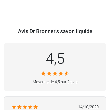
gouttes ; Jambes - ½ cuillère à café. Faites
mousser le savon dans la paume de chaque
main, puis appliquez sur la zone souhaitée.
BAIN DE PIEDS
: Versez une noix de produit dans
Avis Dr Bronner's savon liquide
de l’eau chaude. Pour ses vertus relaxantes et
apaisantes, préférez le savon Lavande.
DENTIFRICE
: Versez 1-2 gouttes de savon
4,5
Menthe dans un verre rempli d’eau, y plongez
votre brosse à dents puis brossez-vous les
dents. Pratique en usage d’appoint.
SOIN POUR BÉBÉ
: Versez quelques gouttes du
Moyenne de 4,5 sur 2 avis
savon Neutre sans huile essentielle dans la
baignoire ou sur un gant de toilette et savonnez
bébé. Évitez le contact avec les yeux.
14/10/2020