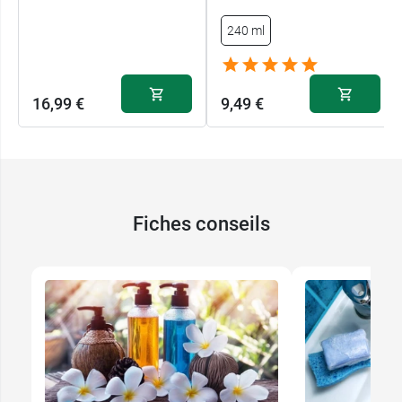
acnéique) dans un flacon pulvérisateur, puis
appliquez pour apaiser.
240 ml
DÉODORANT
: Appliquez un peu de savon dilué
sur le bout des doigts, puis tapotez délicatement
16,99 €
9,49 €
sous les aisselles. La Menthe rafraîchit pendant
longtemps.
PESTICIDE NATUREL
: Diluez du savon Arbre à
thé avec 1 ½ c. de poivre de Cayenne dans un
Fiches conseils
flacon pulvérisateur. Appliquez sur les feuilles
des plantes.
Veillez à toujours bien renfermer votre flacon
après usage !
Retrouvez par ailleurs le
dentifrice à la menthe
poivrée du Dr Bronner
.