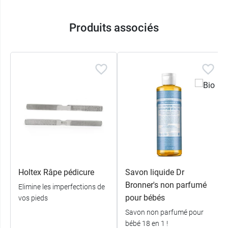
BAIN DE BOUCHE
: Diluez une goutte dans un
Produits associés
verre d’eau puis utilisez comme bain de bouche.
Nous conseillons la Menthe pour une haleine
fraîche garantie !
INHALATION
: Versez quelques gouttes
d’Eucalyptus dans un bol d’eau bouillante et
inhalez la vapeur des huiles essentielles.
L’Eucalyptus dégage les voies respiratoires.
DÉTACHANT
: Faites mousser 1 à 2 gouttes de
savon avec de l’eau sur une éponge puis traitez
la tâche jusqu’à ce qu’elle disparaisse. Rincez
Holtex Râpe pédicure
Savon liquide Dr
ensuite avec de l’eau.
Bronner's non parfumé
Elimine les imperfections de
pour bébés
vos pieds
APRÈS-RASAGE
: Diluez 1-2 gouttes de savon
Savon non parfumé pour
Menthe ou Arbre à thé (peaux à tendance
bébé 18 en 1 !