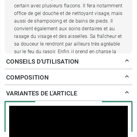
certain avec plusieurs flacons. Il fera notamment
office de gel douche et de nettoyant visage, mais
aussi de shampooing et de bains de pieds. Il
convient également aux soins dentaires et au
rasage du visage et des aisselles. Sa fraîcheur et
sa douceur le rendront par ailleurs très agréable
sur le feu du rasoir. Enfin, il prend en charge la
vaisselle, que ce soit à la main ou en machine, le
CONSEILS D'UTILISATION
linge comme détachant et les plantes de la main
en tant que pesticide.
COMPOSITION
La grande neutralité des ingrédients choisis pour
VARIANTES DE L'ARTICLE
ce
savon liquide Dr Bronner's multi-usage
en
fait un produit de soin adapté aux enfants à
partir de 3 ans et aux zones délicates de la peau
comme les aisselles lorsqu'il est utilisé comme
déodorant. Il permettra aussi les inhalations.
Bref ce produit est un incontournable de la