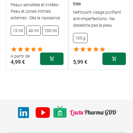
tree
Peaux sensibles et irritées -
Peau et zones intimes
Nettoyant visage purifiant
externes - Dès la naissance
anti-imperfections - Ne
dessèche pas la peau
15 ml
40 ml
100 ml
105 g
A partir de
4,99 €
5,99 €