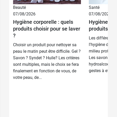
Caractéristiques
:
Beauté
Santé
Sans produit pétrochimique – Sans agent
07/08/2026
07/08/2026
moussant – sans détergent synthétique – Sans
Hygiène corporelle : quels
Hygiène des
conservateur artificiel
produits choisir pour se laver
produits cho
?
Conditionnement
: Flacon de 240 ml
Les différentes
l'hygiène des m
Choisir un produit pour nettoyer sa
milieu professi
peau le matin peut être difficile. Gel ?
Les savons, les
Savon ? Syndet ? Huile? Les critères
hydroalcoolique
sont multiples, mais le choix se fera
gestes à effect
finalement en fonction de vous, de
votre peau, de...