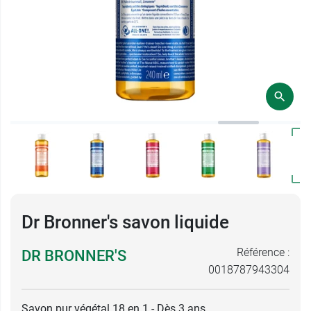
Dr Bronner's savon liquide
Référence :
DR BRONNER'S
0018787943304
Savon pur végétal 18 en 1 - Dès 3 ans