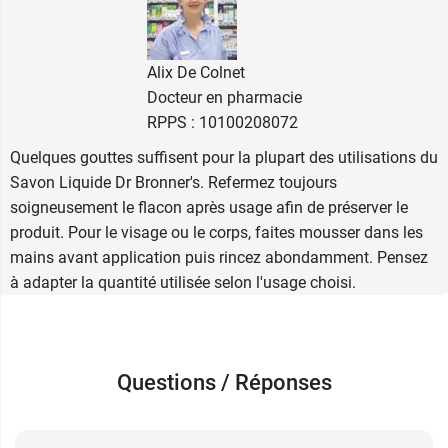
les plus purs sont utilisés, votre peau est propre,
tout naturellement !
Alix De Colnet
Vous pouvez également emporter votre savon
Docteur en pharmacie
préféré lors de vos randonnées, vous baigner
RPPS : 10100208072
dans les lacs, faire la toilette de la tête aux pieds,
Quelques gouttes suffisent pour la plupart des utilisations du
car il est également 100% biodégradable. Votre
Savon Liquide Dr Bronner's. Refermez toujours
peau mérite le meilleur… la nature aussi… des
soigneusement le flacon après usage afin de préserver le
substances qui ne nuisent pas à la nature,
produit. Pour le visage ou le corps, faites mousser dans les
également.
mains avant application puis rincez abondamment. Pensez
à adapter la quantité utilisée selon l'usage choisi.
Découvrez les 18 utilisations possibles de nos
savons de Castille naturels !
GEL DOUCHE
: Appliquez une petite quantité de
Questions / Réponses
votre savon Dr. Bronner’s préféré sur un gant ou
au creux de la main, faites mousser, puis
savonnez votre corps.