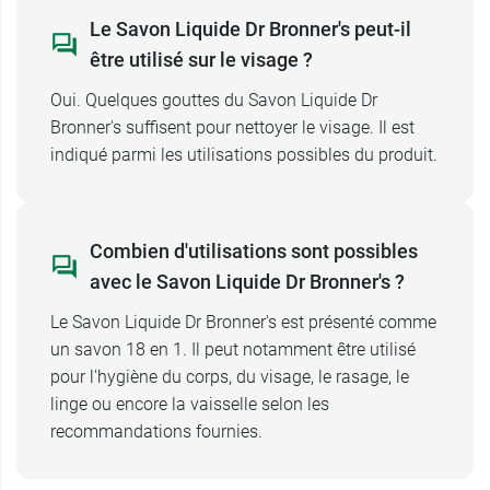
Le Savon Liquide Dr Bronner's peut-il
NETTOYANT
VISAGE
: Quelques gouttes de
être utilisé sur le visage ?
notre savon suffisent. Pour les peaux à tendance
Oui. Quelques gouttes du Savon Liquide Dr
acnéique, préférez le savon Arbre à thé,
Bronner's suffisent pour nettoyer le visage. Il est
antiseptique naturel.
indiqué parmi les utilisations possibles du produit.
BAIN MOUSSANT
: Ajoutez 2 c. à s. de savon
dans votre bain chaud. L’Eucalyptus est idéal en
cas de grippe ou de rhume, il soulage la fatigue
Combien d'utilisations sont possibles
et rafraîchit en été.
avec le Savon Liquide Dr Bronner's ?
Le Savon Liquide Dr Bronner's est présenté comme
SHAMPOING
: Appliquez une noisette de savon
un savon 18 en 1. Il peut notamment être utilisé
sur cheveux humides. Pratique en usage
pour l'hygiène du corps, du visage, le rasage, le
d’appoint, nous conseillons un après-shampoing
linge ou encore la vaisselle selon les
pour les cheveux longs.
recommandations fournies.
RASAGE
: Visage - 10 gouttes ; Aisselles - 3