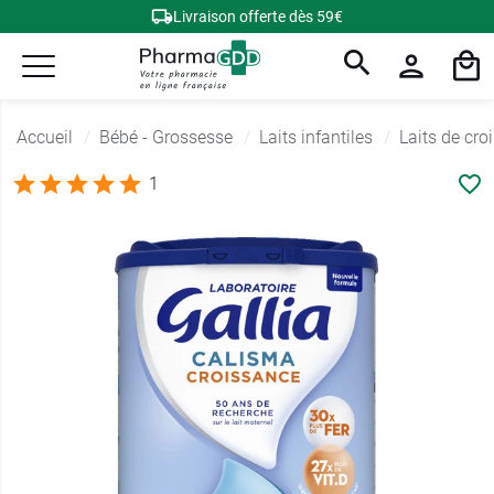
Livraison offerte dès 59€
Accueil
Bébé - Grossesse
Laits infantiles
Laits de cro
1