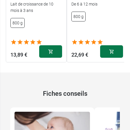
spécialiste des laits infantiles. Il propose
Lait de croissance de 10
De 6 à 12 mois
également le
Lait de croissance Galliagest
mois à 3 ans
Gallia 3
pour les bébés dès 1 an présentant des
800 g
800 g
problèmes de transit.
Conditionnement :
boîte de 800 g avec
mesurette.
13,89 €
22,69 €
Fiches conseils