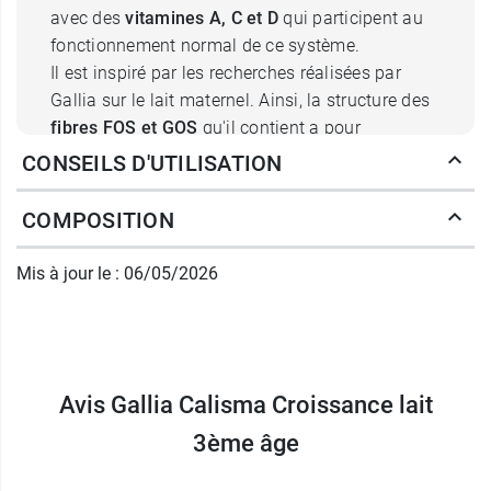
avec des
vitamines A, C et D
qui participent au
fonctionnement normal de ce système.
Il est inspiré par les recherches réalisées par
Gallia sur le lait maternel. Ainsi, la structure des
fibres FOS et GOS
qu'il contient a pour
inspiration les oligosaccharides présents dans le
CONSEILS D'UTILISATION
lait maternel.
COMPOSITION
Il intègre du
fer et de l'acide gras Omega 3
alpha-linolénique
qui participent aux
Mis à jour le : 06/05/2026
développements cognitif et cérébral normaux. Le
calcium
de sa formule soutient le
développement normal des os.
Il est
Avis Gallia Calisma Croissance lait
sans huile de palme
.
3ème âge
Comment préparer un biberon de