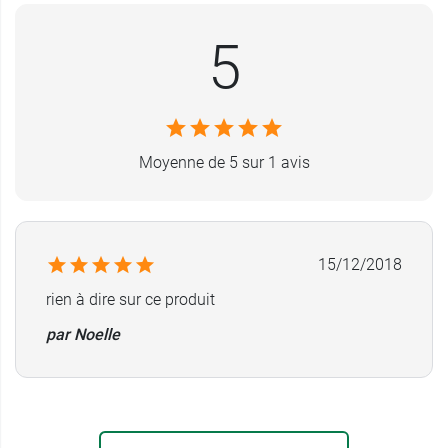
lait Gallia Calisma 3 à partir de 12
mois ?
5
Lavez-vous toujours les mains ainsi que
votre plan de travail avant de préparer le
biberon.
Versez la quantité d'eau froide nécessaire
Moyenne de 5 sur 1 avis
(eau en bouteille pour nourrissons) dans un
biberon propre.
Utilisez exclusivement la mesurette placée
sous le couvercle de cette boîte.
Ajoutez le
15/12/2018
nombre correspondant de mesurettes, en
rien à dire sur ce produit
vous aidant du bord araseur de la boîte,
pour enlever le surplus. Remettez la
par Noelle
mesurette bien sèche en place.
Fermez la
boîte en appuyant au centre du couvercle
.
Fermez le biberon. Agitez horizontalement
pendant une dizaine de secondes. Puis