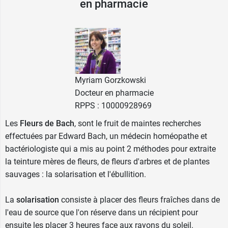
en pharmacie
fleur de Bach HoneySuckle
.
A lire aussi :
La charge mentale et les Fleurs de
Bach
Myriam Gorzkowski
Fabricant
Docteur en pharmacie
FAMADEM
RPPS : 10000928969
6 av du prince hereditaire albert
98012 Monaco cedex
Les
Fleurs de Bach
, sont le fruit de maintes recherches
France
effectuées par Edward Bach, un médecin homéopathe et
bactériologiste qui a mis au point 2 méthodes pour extraite
la teinture mères de fleurs, de fleurs d'arbres et de plantes
sauvages : la solarisation et l'ébullition.
La
solarisation
consiste à placer des fleurs fraîches dans de
l'eau de source que l'on réserve dans un récipient pour
ensuite les placer 3 heures face aux rayons du soleil.