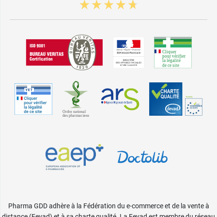
Pharma GDD adhère à la Fédération du e-commerce et de la vente à
distance (Fevad) et à sa charte qualité. La Fevad est membre du réseau