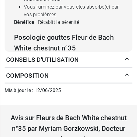
Vous ruminez car vous êtes absorbé(e) par
vos problèmes.
Bénéfice
: Rétablit la sérénité
Posologie gouttes Fleur de Bach
White chestnut n°35
CONSEILS D'UTILISATION
2 gouttes dans un demi verre ou directement
dans la bouche, 4 fois par jour.
COMPOSITION
Pour un usage combiné de plusieurs Fleur de
Bach (jusqu'à 7 fleurs), mettre 2 gouttes de
Mis à jour le : 12/06/2025
chaque Fleur dans un flacon de 30 ml et ajouter
un peu d'eau minérale.
Prendre 4 gouttes du mélange 4 fois par jour.
Avis sur Fleurs de Bach White chestnut
Contenance
: 20 ml
n°35 par Myriam Gorzkowski, Docteur
Pour renouer avec le présent, il faut choisir la