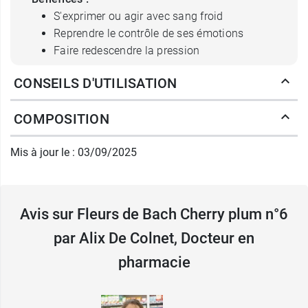
S'exprimer ou agir avec sang froid
Reprendre le contrôle de ses émotions
Faire redescendre la pression
CONSEILS D'UTILISATION
Posologie des Fleurs de Bach
Cherry plum n°6
COMPOSITION
2 gouttes dans un verre d'eau ou sur la langue 4
Mis à jour le : 03/09/2025
fois par jour.
Contenance :
Flacon de 20 ml
Avis sur Fleurs de Bach Cherry plum n°6
Peut être associé à la
Fleur de Bach Oak
.
par Alix De Colnet, Docteur en
pharmacie
Fabricant
FAMADEM
6 av du prince hereditaire albert