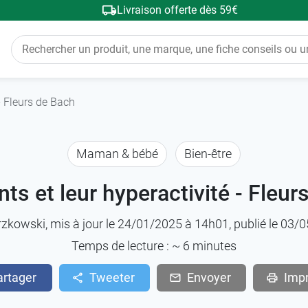
Livraison offerte dès 59€
 - Fleurs de Bach
Maman & bébé
Bien-être
nts et leur hyperactivité - Fleur
rzkowski
, mis à jour le 24/01/2025 à 14h01, publié le 03
Temps de lecture : ~
6
minutes
artager
Tweeter
Envoyer
Imp