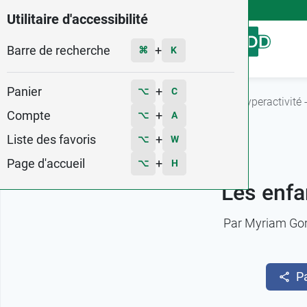
4,9
Voir les 58579 avis
Utilitaire d'accessibilité
Barre de recherche
Menu
+
⌘
K
Panier
+
⌥
C
Accueil
Fiches conseils
Les enfants et leur hyperactivité
Compte
+
⌥
A
Liste des favoris
+
⌥
W
Page d'accueil
+
⌥
H
Les enfa
Par
Myriam Go
P