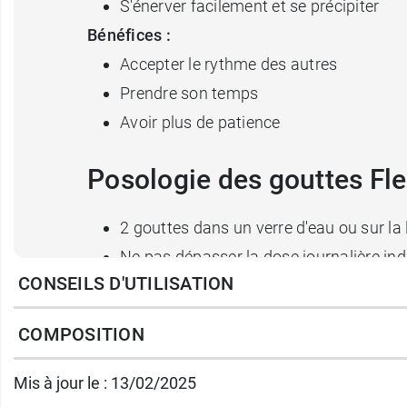
S'énerver facilement et se précipiter
Bénéfices :
Accepter le rythme des autres
Prendre son temps
Avoir plus de patience
Posologie des gouttes Fl
2 gouttes dans un verre d'eau ou sur la 
Ne pas dépasser la dose journalière ind
CONSEILS D'UTILISATION
Contenance :
Flacon de 20 ml
COMPOSITION
Cette fleur peut être associée à
Water Viole
Mis à jour le : 13/02/2025
A lire également :
Les fleurs de Bach et l'hy