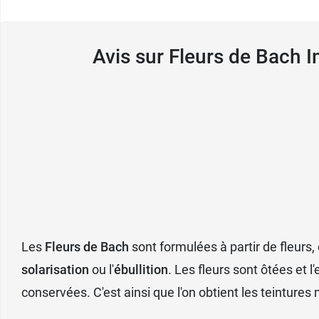
Fabricant
Avis sur Fleurs de Bach 
FAMADEM
6 av du prince hereditaire albert
98012 Monaco cedex
France
Les
Fleurs de Bach
sont formulées à partir de fleurs
solarisation
ou l'
ébullition
. Les fleurs sont ôtées et 
conservées. C'est ainsi que l'on obtient les teintures 