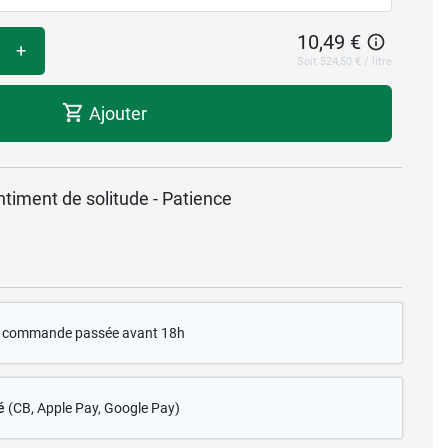
10,49 €
+
Soit 524,50 € / litre
Ajouter
timent de solitude - Patience
te commande passée avant 18h
é
(CB
, Apple Pay, Google Pay)