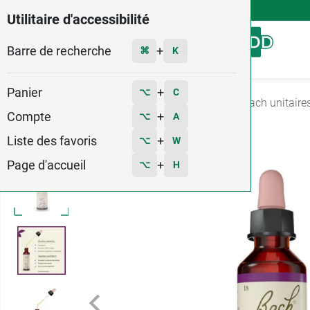
4,9
Voir les 58579 avis
Utilitaire d'accessibilité
Barre de recherche
Menu
+
⌘
K
Panier
+
⌥
C
Accueil
Santé
Fleurs de Bach
Fleurs de Bach unitaire
Compte
+
⌥
A
3
Liste des favoris
+
⌥
W
Page d'accueil
+
⌥
H