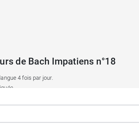
eurs de Bach Impatiens n°18
langue 4 fois par jour.
iquée.
t
.
peractivité