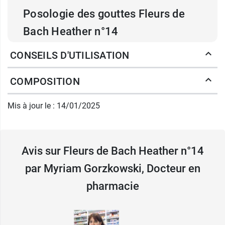
Posologie des gouttes Fleurs de
Bach Heather n°14
2 gouttes dans un verre d'eau ou sur la langue 4
CONSEILS D'UTILISATION
fois par jour.
COMPOSITION
Contenance :
Flacon de 20 ml
Mis à jour le : 14/01/2025
Quand vous éprouvez un sentiment de solitude,
il faut choisir la
fleur de Bach Impatiens
.
Avis sur Fleurs de Bach Heather n°14
Fabricant
FAMADEM
par Myriam Gorzkowski, Docteur en
6 av du prince hereditaire albert
pharmacie
98012 Monaco cedex
France