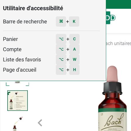
4,9
Voir les 58579 avis
Utilitaire d'accessibilité
Barre de recherche
Menu
+
⌘
K
Panier
+
⌥
C
Accueil
Santé
Fleurs de Bach
Fleurs de Bach unitaire
Compte
+
⌥
A
Liste des favoris
+
⌥
W
Page d'accueil
+
⌥
H