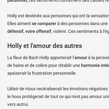
pardonner,
ces sentiments concernent des causes ré
Holly est destinée aux personnes qui ont la sensati
Elles aiment
se comparer
à des personnes dans une m
défensif, voire offensif
, violent. Ces sentiments à l’é
Holly et l'amour des autres
La fleur de Bach Holly apporterait l’
amour
à la personn
de haine et de colère pour rétablir une
harmonie inté
apaiserait la frustration personnelle.
L'élixir de Houx neutraliserait les émotions négative
le houx protégerait de tout ce qui n'est pas amour uni
vers autrui.