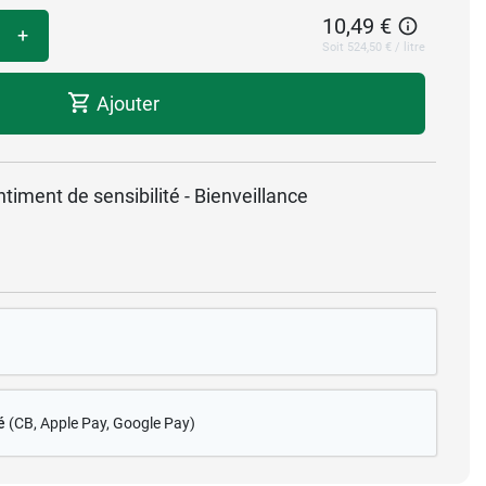
10,49 €
+
Soit 524,50 € / litre
Ajouter
timent de sensibilité - Bienveillance
é
(CB
, Apple Pay, Google Pay)