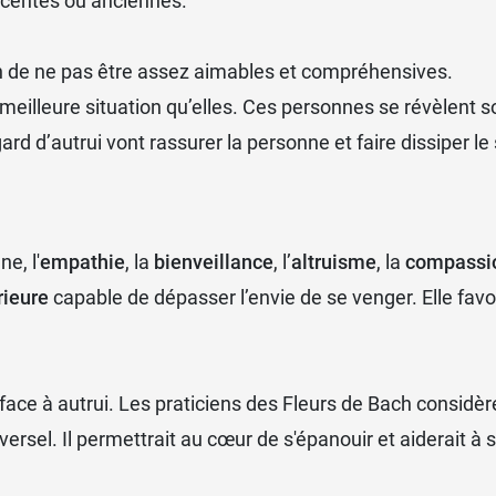
centes ou anciennes.
on de ne pas être assez aimables et compréhensives.
eilleure situation qu’elles. Ces personnes se révèlent 
gard d’autrui vont rassurer la personne et faire dissiper l
e, l'
empathie
, la
bienveillance
, l’
altruisme
, la
compassi
rieure
capable de dépasser l’envie de se venger. Elle favor
s face à autrui. Les praticiens des Fleurs de Bach considè
versel. Il permettrait au cœur de s'épanouir et aiderait à