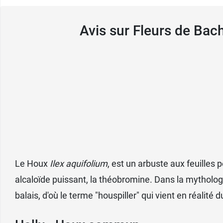
FAMADEM
6 av du prince hereditaire albert
Avis sur Fleurs de Ba
98012 Monaco cedex
France
Le Houx
Ilex aquifolium
, est un arbuste aux feuilles
alcaloïde puissant, la théobromine. Dans la mythologi
balais, d'où le terme "houspiller" qui vient en réalité 