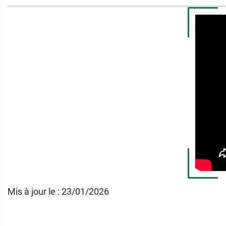
Et pour le développement osseux et la croi
Fabricant
NUTERGIA
Les Taillades
12700 Capdenac-Gare
France
05 65 64 71 51
Mis à jour le : 23/01/2026