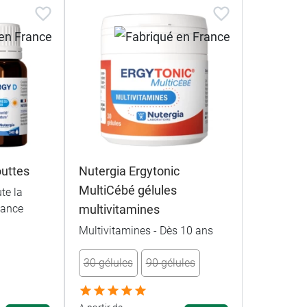
outtes
Nutergia Ergytonic
MultiCébé gélules
te la
sance
multivitamines
Multivitamines - Dès 10 ans
30 gélules
90 gélules