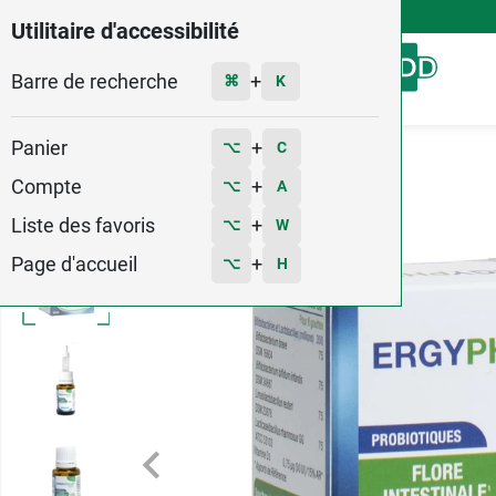
4,9
Voir les 58579 avis
Utilitaire d'accessibilité
Barre de recherche
Menu
+
⌘
K
Panier
+
⌥
C
Accueil
Bébé - Grossesse
Probiotique bébé
Compte
+
⌥
A
Liste des favoris
+
⌥
W
Page d'accueil
+
⌥
H