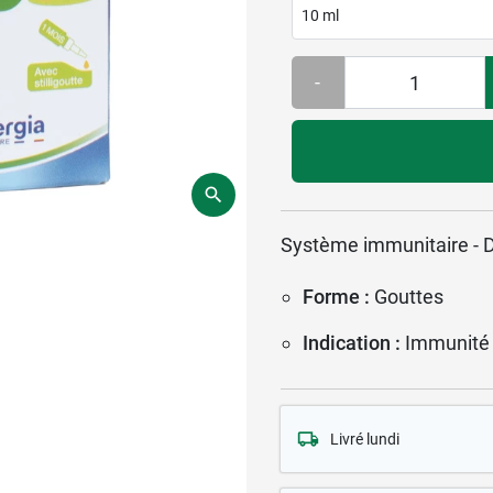
10 ml
-
Système immunitaire - D
Forme :
Gouttes
Indication :
Immunité
Livré lundi