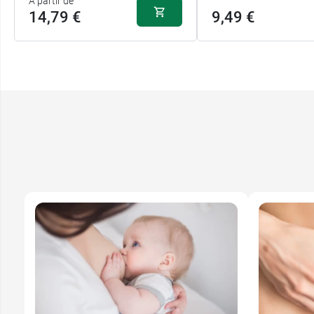
A partir de
14,79 €
9,49 €
14,79 €
60 gélules