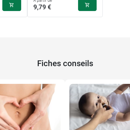
A partir de
9,79 €
Fiches conseils
9,79 €
30 gélules