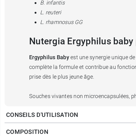
B. infantis
L. reuteri
L. rhamnosus
GG
Nutergia Ergyphilus baby
Ergyphilus Baby
est une synergie unique de 4
complète la formule et contribue au fonct
prise dès le plus jeune âge.
Souches vivantes non microencapsulées, 
CONSEILS D'UTILISATION
Fabriqué en France.
COMPOSITION
Conditionnement :
flacon de 10 ml - Convie