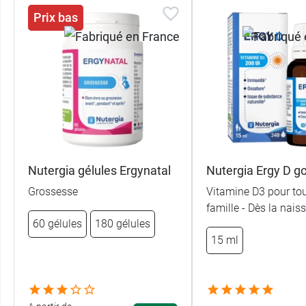
Prix bas
Nutergia gélules Ergynatal
Nutergia Ergy D g
Grossesse
Vitamine D3 pour tou
famille - Dès la nais
60 gélules
180 gélules
15 ml