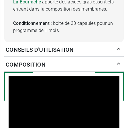
La Bourrache
apporte des acides gras essentiels,
entrant dans la composition des membranes.
Conditionnement :
boite de 30 capsules pour un
programme de 1 mois.
Sans gélatine bovine
CONSEILS D'UTILISATION
Le laboratoire
Densmore
s'est développé autour
COMPOSITION
de la santé des yeux avec son produit phare
Suvéal Duo
.
Fabricant
DENSMORE
7, Rue de Millo T: +377 93 30 20 67
98000 MONACO
France
T: +377 93 30 20 67