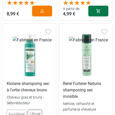
A partir de
8,99 €
4,99 €
Klorane shampoing sec
René Furterer Naturia
à l'ortie cheveux bruns
shampooing sec
invisible
Cheveux gras et bruns -
Séboréducteur
Nettoie, rafraichit et
parfume la chevelure
8,99 €
150 ml
2 x 150 ml
150 ml