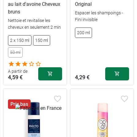
au lait d'avoine Cheveux
Original
bruns
Espacer les shampoings -
7,99 €
150 ml
Fini invisible
Nettoie et revitalise les
cheveux en seulement 2 min
200 ml
13,99 €
2 x 150 ml
2 x 150 ml
150 ml
4,59 €
50 ml
50 ml
A partir de
4,59 €
4,29 €
Prix bas