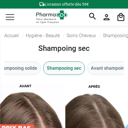
Livraison offerte dès 59€
Accueil
Hygiène - Beauté
Soins Cheveux
Shampooing
Shampoing sec
Shampooing solide
Shampooing sec
Avant shampoing