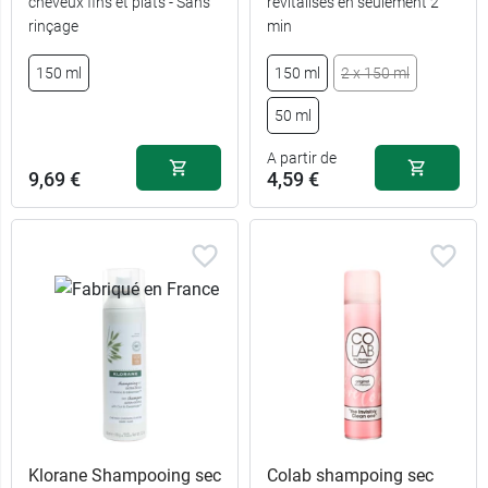
cheveux fins et plats - Sans
revitalisés en seulement 2
rinçage
min
13,99 €
5,89 €
2 x 150 ml
75 ml
150 ml
150 ml
2 x 150 ml
7,99 €
8,99 €
150 ml
200 ml
50 ml
A partir de
9,69 €
4,59 €
Klorane Shampooing sec
Colab shampoing sec