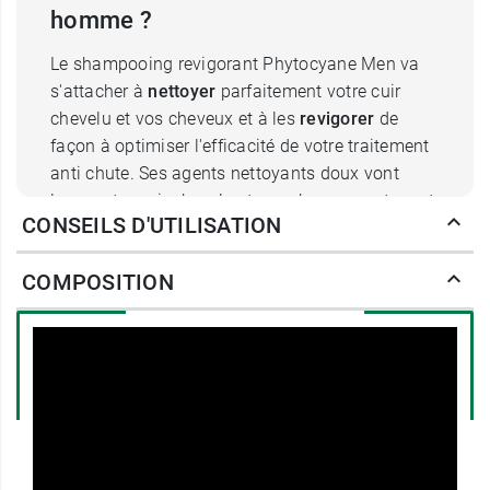
homme ?
Le shampooing revigorant Phytocyane Men va
s'attacher à
nettoyer
parfaitement votre cuir
chevelu et vos cheveux et à les
revigorer
de
façon à optimiser l'efficacité de votre traitement
anti chute. Ses agents nettoyants doux vont
laver votre cuir chevelu et vos cheveux en tenant
CONSEILS D'UTILISATION
compte de leur fragilité. L'extrait de
shiitaké
, champignon d'origine asiatique,
COMPOSITION
possède des propriétés revigorantes et
tonifiantes qui vont revitaliser vos cheveux de la
racine jusqu'aux pointes. Des
pro-vitamines B5
et B6
sont ajoutées pour redonner force et
vigueur à la fibre capillaire. Vos cheveux
reprennent vie de l'intérieur ! Une
extraction de
romarin
vient compléter la formule de ce
shampooing revigorant, pour d'une part activer