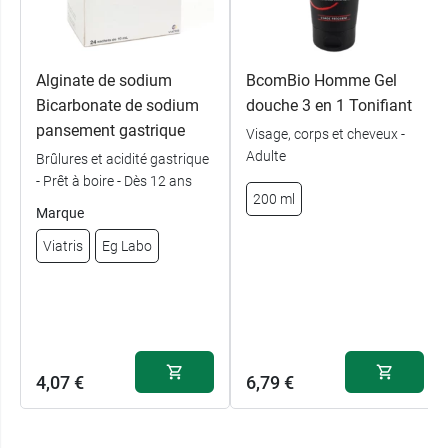
Alginate de sodium
BcomBio Homme Gel
Bicarbonate de sodium
douche 3 en 1 Tonifiant
pansement gastrique
Visage, corps et cheveux -
Adulte
Brûlures et acidité gastrique
- Prêt à boire - Dès 12 ans
200 ml
Marque
Viatris
Eg Labo
4,07 €
6,79 €