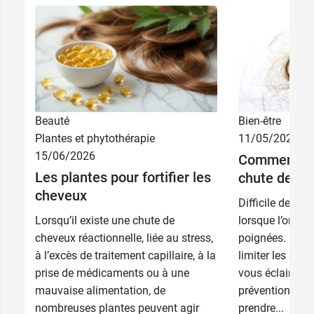
Beauté
Bien-être
Plantes et phytothérapie
11/05/2026
15/06/2026
Comment réa
11,49 €
100 ml
Les plantes pour fortifier les
chute de ch
cheveux
17,99 €
Difficile de sa
2 x 100 ml
Lorsqu’il existe une chute de
lorsque l’on pe
cheveux réactionnelle, liée au stress,
poignées. Est-
à l’excès de traitement capillaire, à la
limiter les dé
prise de médicaments ou à une
vous éclaire su
mauvaise alimentation, de
prévention et l
nombreuses plantes peuvent agir
prendre...