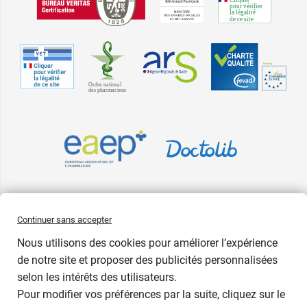
Pharma GDD adhère à la Fédération du e-commerce et de la vente à
Continuer sans accepter
distance (Fevad) et à sa charte qualité. La Fevad est membre du réseau
Nous utilisons des cookies pour améliorer l’expérience
européen Ecommerce Europe Trustmark.
de notre site et proposer des publicités personnalisées
Accessibilité
: partiellement conforme
selon les intérêts des utilisateurs.
Pour modifier vos préférences par la suite, cliquez sur le