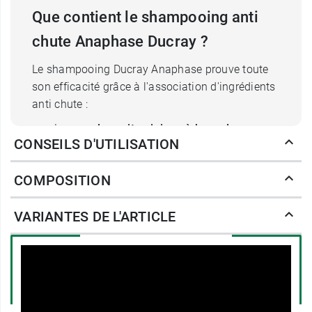
Que contient le shampooing anti
chute Anaphase Ducray ?
Le shampooing Ducray Anaphase prouve toute
son efficacité grâce à l'association d'ingrédients
anti chute :
Le
complexe vitaminique à base de
CONSEILS D'UTILISATION
vitamine B5, B6, B8
va agir en synergie pour
stimuler le renouvellement des cellules
COMPOSITION
capillaires pour ainsi favoriser le
développement des follicules pileux. Ce
VARIANTES DE L'ARTICLE
cocktail de vitamines va également relancer
la microcirculation des capillaires sanguins
présents sous le cuir chevelu qui se trouve
oxygéné et prompt à diffuser les actifs au
cœur des cellules.
Le
fragon petit-houx
a un effet