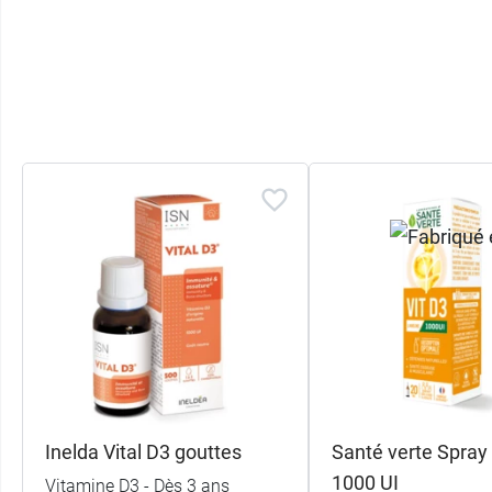
470 avenue de Lossburg
69480 Anse
France
04 74 09 97 00
Inelda Vital D3 gouttes
Santé verte Spray 
1000 UI
Vitamine D3 - Dès 3 ans