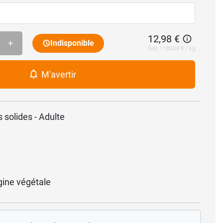
12,98 €
+
Indisponible
Soit 1 180,00 € / kg
M'avertir
 solides - Adulte
gine végétale