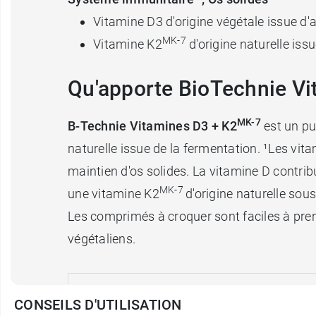
Vitamine D3 d'origine végétale issue d'
MK-7
Vitamine K2
d'origine naturelle iss
Qu'apporte BioTechnie Vi
MK-7
B-Technie Vitamines D3 + K2
est un pu
naturelle issue de la fermentation. ¹Les vi
maintien d'os solides. La vitamine D contr
MK-7
une vitamine K2
d'origine naturelle so
Les comprimés à croquer sont faciles à pren
végétaliens.
¹Vitamines D + K
CONSEILS D'UTILISATION