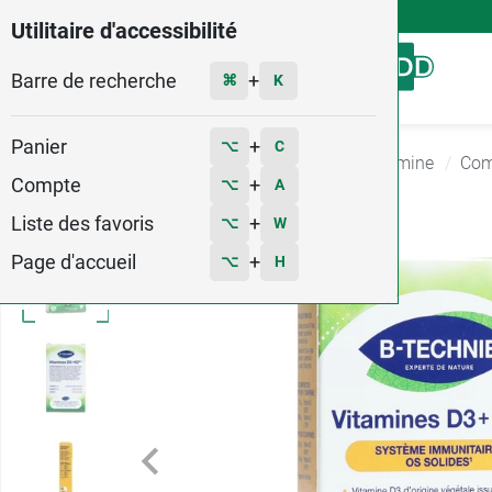
4,9
Voir les 58579 avis
Utilitaire d'accessibilité
Barre de recherche
Menu
+
⌘
K
Panier
+
⌥
C
Accueil
Santé
Complément Alimentaire Vitamine
Com
Compte
+
⌥
A
Liste des favoris
+
⌥
W
Page d'accueil
+
⌥
H