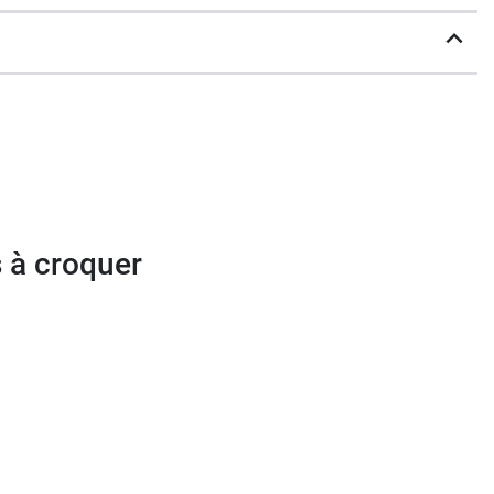
maintien d'os solides
fonction des muscles
ifs d'origine végétale ou minérale.
 à croquer