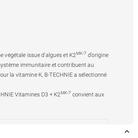
MK-7
 végétale issue d'algues et K2
d'origine
 système immunitaire et contribuent au
our la vitamine K, B-TECHNIE a sélectionné
MK-7
TECHNIE Vitamines D3 + K2
convient aux
soutiennent le système immunitaire