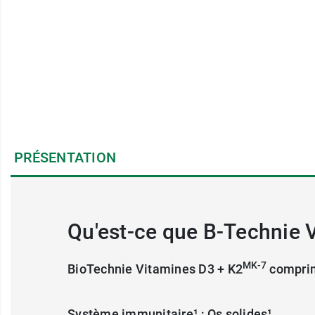
PRÉSENTATION
Qu'est-ce que B-Technie 
MK-7
BioTechnie Vitamines D3 + K2
comprim
Système immunitaire¹ ; Os solides¹