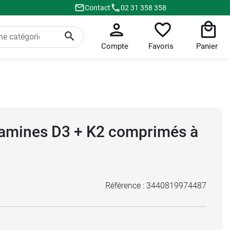
Contact
02 31 358 358
Compte
Favoris
Panier
tamines D3 + K2 comprimés à
Référence :
3440819974487