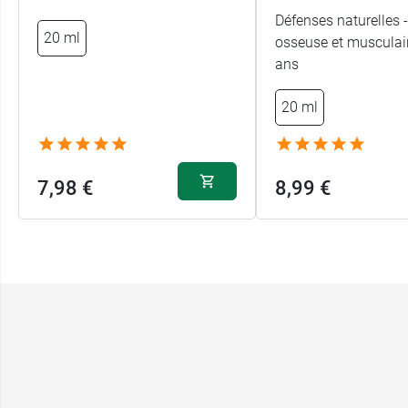
Défenses naturelles 
20 ml
osseuse et musculair
ans
20 ml
7,98 €
8,99 €