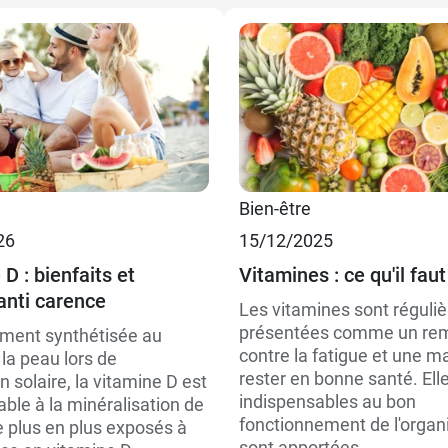
Bien-être
26
15/12/2025
D : bienfaits et
Vitamines : ce qu'il faut
anti carence
Les vitamines sont réguli
présentées comme un re
ement synthétisée au
contre la fatigue et une m
la peau lors de
rester en bonne santé. Ell
on solaire, la vitamine D est
indispensables au bon
ble à la minéralisation de
fonctionnement de l'organ
e plus en plus exposés à
sont apportées...