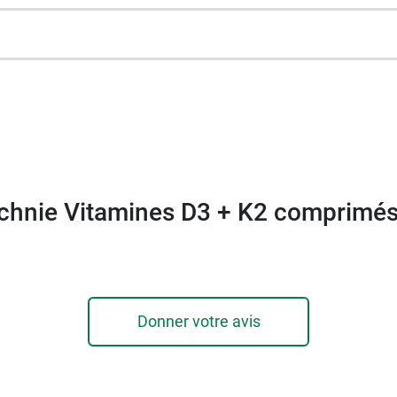
édiées au bien-être, élaborées à partir de principes act
echnie Vitamines D3 + K2 comprimés
 Marin Vitamine B6 Rhodiola Biotechnie
.
oût multifruits (1 par jour) - Poids net 11,23 g.
Donner votre avis