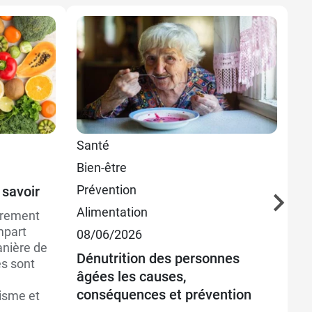
Santé
Sa
Bien-être
Bi
Prévention
Pr
 savoir
Alimentation
08
èrement
mpart
08/06/2026
La
anière de
sp
Dénutrition des personnes
es sont
ph
âgées les causes,
conséquences et prévention
isme et
Le