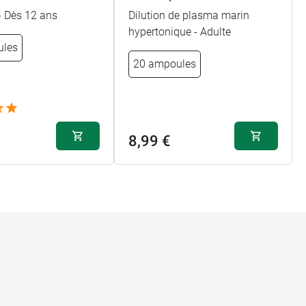
- Dès 12 ans
Dilution de plasma marin
hypertonique - Adulte
ules
20 ampoules
8,99 €