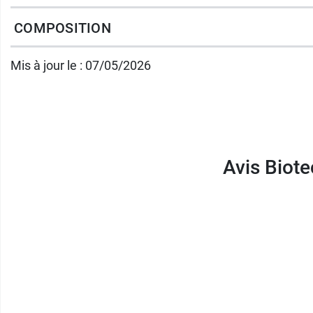
¹Vitamines D + K
COMPOSITION
Vitamine D
Mis à jour le : 07/05/2026
B-Technie
propose des formules innovantes d
B-Technie, experte de nature.
Avis Biot
Découvrez également les gélules
Magnésium
Conditionnement :
60 comprimés à croquer g
Fabricant
COSMEDIET