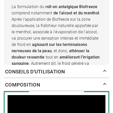
La formulation du
roll-on antalgique Biofreeze
comprend notamment
de l’alcool et du menthol
.
Après l’application de Biofreeze sur la zone
douloureuse, la fraîcheur naturelle apportée par
le menthol, associée à l’évaporation de l’alcool,
va procurer une sensation intense et immédiate
de froid en
agissant sur les terminaisons
nerveuses de la peau
, et donc,
atténuer la
douleur ressentie
tout en
améliorant l’irrigation
sanguine
. Autrement dit, le froid généré va
insensibiliser la douleur
et permettre de
CONSEILS D'UTILISATION
détendre les muscles contractés.
COMPOSITION
Le Biofreeze effet froid en roll on :
un format pratique
Son format roll-on apporte plusieurs avantages.