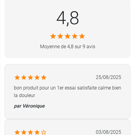
(ou continuer) une activité physique ou sportive
sans ressentir de douleur.
4,8
Usage externe, Odeur non persistante, Texture
non grasse, Ne tache pas
Moyenne de 4,8 sur 9 avis
Ce produit antalgique existe également en
gel
froid Biofreeze
pour une application locale plus
profonde.
Conditionnement :
roll-on de 89 ml
25/08/2025
bon produit pour un 1er essai satisfaite calme bien
la douleur
par Véronique
03/08/2025