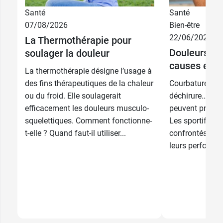
Santé
Santé
07/08/2026
Bien-être
22/06/2026
La Thermothérapie pour
Douleurs mu
soulager la douleur
causes et t
La thermothérapie désigne l’usage à
des fins thérapeutiques de la chaleur
Courbatures, c
ou du froid. Elle soulagerait
déchirure… Les
efficacement les douleurs musculo-
peuvent prendre
squelettiques. Comment fonctionne-
Les sportifs y 
t-elle ? Quand faut-il utiliser...
confrontés, au 
leurs performan