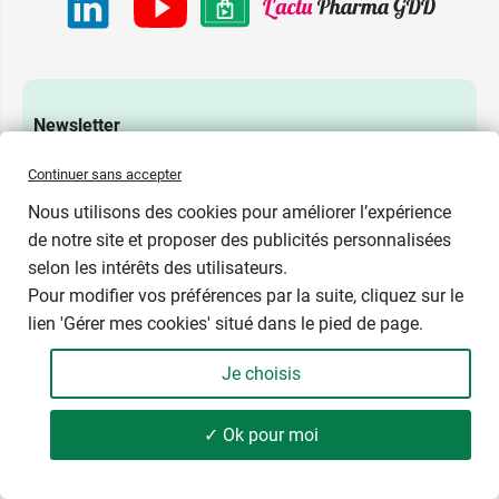
Newsletter
Restez informé des nouveautés santé et de nos offres
Continuer sans accepter
exclusives, directement dans votre boîte mail.
Nous utilisons des cookies pour améliorer l’expérience
Envoyer
de notre site et proposer des publicités personnalisées
selon les intérêts des utilisateurs.
Pour modifier vos préférences par la suite, cliquez sur le
lien 'Gérer mes cookies' situé dans le pied de page.
Pharma GDD
Je choisis
Qui sommes-nous ?
Notre histoire
✓ Ok pour moi
Nos services
Parapharmacie