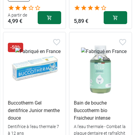
A partir de
4,99 €
5,89 €
-50%
Buccotherm Gel
Bain de bouche
dentifrice Junior menthe
Buccotherm bio
douce
Fraicheur intense
Dentifrice à l'eau thermale 7
A l'eau thermale - Combat la
4,99 €
75 ml
à 12 ans
plaque dentaire et rafraîchit