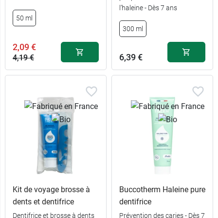
l’haleine - Dès 7 ans
50 ml
5,89 €
100 ml
300 ml
2,09 €
6,29 €
Recharge
6,39 €
4,19 €
Kit de voyage brosse à
Buccotherm Haleine pure
dents et dentifrice
dentifrice
Dentifrice et brosse à dents
Prévention des caries - Dès 7