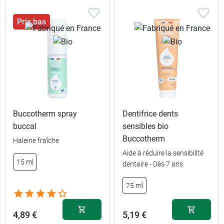
Prix bas
Buccotherm spray
Dentifrice dents
buccal
sensibles bio
Buccotherm
Haleine fraîche
Aide à réduire la sensibilité
15 ml
dentaire - Dès 7 ans
75 ml
4,89 €
5,19 €