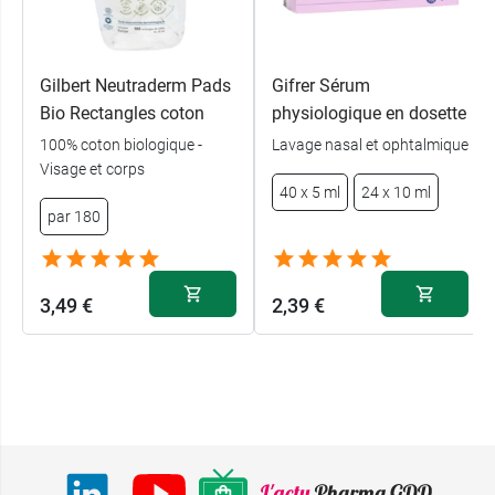
Gilbert Neutraderm Pads
Gifrer Sérum
Bio Rectangles coton
physiologique en dosette
100% coton biologique -
Lavage nasal et ophtalmique
Visage et corps
40 x 5 ml
24 x 10 ml
par 180
3,49 €
2,39 €