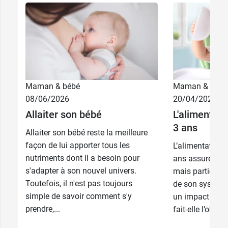
Maman & bébé
Maman & bébé
0,99 €
85 g
08/06/2026
20/04/2026
Allaiter son bébé
L'alimentati
5,39 €
4 x 85 g
3 ans
Allaiter son bébé reste la meilleure
façon de lui apporter tous les
L’alimentation 
nutriments dont il a besoin pour
ans assure son
s'adapter à son nouvel univers.
mais participe 
Toutefois, il n'est pas toujours
de son système
simple de savoir comment s'y
un impact sur s
prendre,...
fait-elle l’objet 