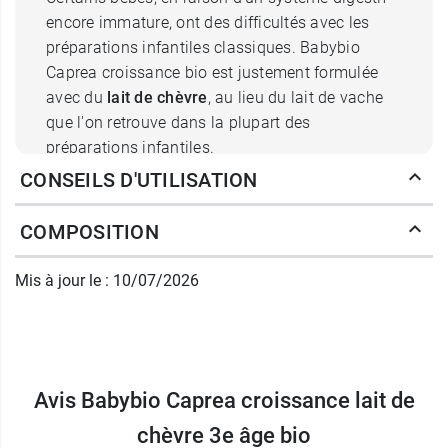
encore immature, ont des difficultés avec les
préparations infantiles classiques. Babybio
Caprea croissance bio est justement formulée
avec du
lait de chèvre
, au lieu du lait de vache
que l'on retrouve dans la plupart des
préparations infantiles.
CONSEILS D'UTILISATION
Lait de chèvre 3e age Caprea riche
COMPOSITION
en vitamines et DHA
Il contient donc de la poudre de lait entier de
Mis à jour le : 10/07/2026
chèvre, des glucides d'origine végétale, des
acides gras essentiels dont du DHA, des
minéraux, des vitamines et des acides aminés. Il
intègre notamment de la
vitamine D
pour une
Avis Babybio Caprea croissance lait de
croissance et un développement osseux
normaux.
chèvre 3e âge bio