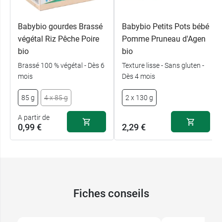
Babybio gourdes Brassé
Babybio Petits Pots bébé
végétal Riz Pêche Poire
Pomme Pruneau d'Agen
bio
bio
Brassé 100 % végétal - Dès 6
Texture lisse - Sans gluten -
mois
Dès 4 mois
85 g
4 x 85 g
2 x 130 g
A partir de
0,99 €
2,29 €
Fiches conseils