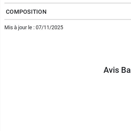
Certifié Agriculture Biologique
COMPOSITION
Dès 4 mois
Sans sucres ajoutés
Mis à jour le : 07/11/2025
Sans lait
Sans gluten
Texture lisse
Avis B
Conditionnement :
2 x 130 g