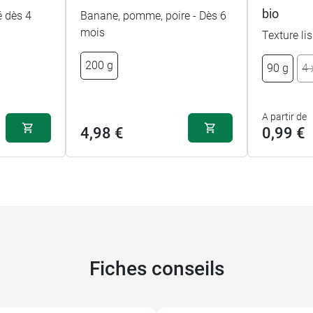
bio
é dès 4
Banane, pomme, poire - Dès 6
mois
Texture li
200 g
90 g
4 
A partir de
4,98 €
0,99 €
Fiches conseils