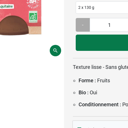
2 x 130 g
-
Texture lisse - Sans glu
Forme :
Fruits
Bio :
Oui
Conditionnement :
Po