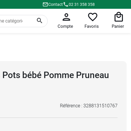
Contact
02 31 358 358
Compte
Favoris
Panier
ts Pots bébé Pomme Pruneau
Référence :
3288131510767