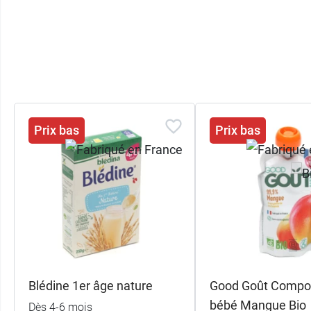
Prix bas
Prix bas
Blédine 1er âge nature
Good Goût Compo
bébé Mangue Bio
Dès 4-6 mois