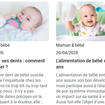
90 g
 bébé
Maman & bébé
4 x 90 g
26
20/04/2026
t ses dents : comment
L'alimentation de bébé 
er ?
ans
re dent de bébé suscite
L’alimentation de bébé ent
 l’inquiétude chez les
ans assure son bon dével
est-ce trop tôt ou trop tard
mais participe aussi à l’él
-vous : il n’y a pas
de son système immunitai
de dates précises en la
un impact sur sa santé à v
uant à la douleur, elle...
Aussi fait-elle l’objet d’une.