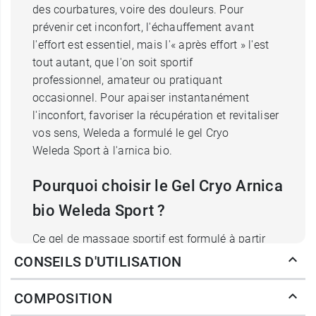
des courbatures, voire des douleurs. Pour
prévenir cet inconfort, l'échauffement avant
l'effort est essentiel, mais l'« après effort » l'est
tout autant, que l'on soit sportif
professionnel, amateur ou pratiquant
occasionnel. Pour apaiser instantanément
l'inconfort, favoriser la récupération et revitaliser
vos sens, Weleda a formulé le gel Cryo
Weleda Sport à l'arnica bio.
Pourquoi choisir le Gel Cryo Arnica
bio Weleda Sport ?
Ce gel de massage sportif est formulé à partir
d'
ingrédients 100 % d'origine naturelle
pour
CONSEILS D'UTILISATION
vous apporter le réconfort dont vous avez besoin
après l'effort
. Pour ce faire, il s'appuie sur les
COMPOSITION
bienfaits naturels de l'
Arnica montana
, connu