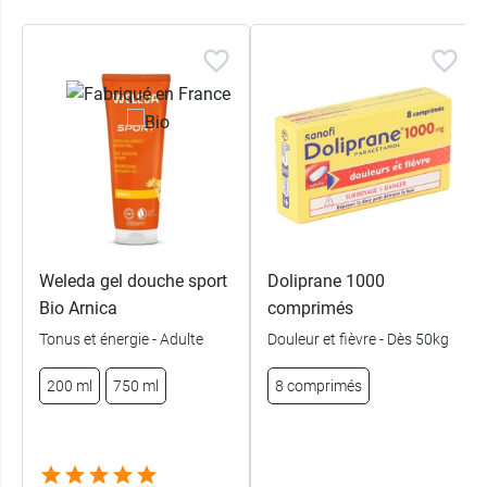
A post shared by Weleda France 🌻 (@weledafr)
Weleda gel douche sport
Doliprane 1000
Bio Arnica
comprimés
Tonus et énergie - Adulte
Douleur et fièvre - Dès 50kg
200 ml
750 ml
8 comprimés