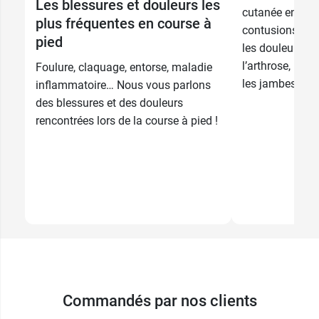
Les blessures et douleurs les
Conditionnement :
tube de 100 ml
cutanée en cas
plus fréquentes en course à
contusions et 
pied
les douleurs mu
l’arthrose, les
Foulure, claquage, entorse, maladie
les jambes lourd
inflammatoire… Nous vous parlons
des blessures et des douleurs
rencontrées lors de la course à pied !
View this post on Instagram
Commandés par nos clients