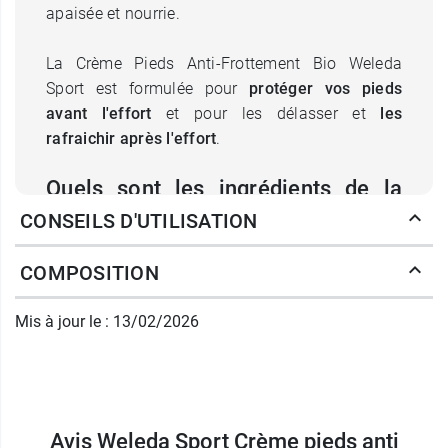
apaisée et nourrie.
La Crème Pieds Anti-Frottement Bio Weleda
Sport est formulée pour
protéger vos pieds
avant l'effort
et pour les délasser et
les
rafraichir après l'effort
.
Quels sont les ingrédients de la
CONSEILS D'UTILISATION
Crème Pieds Anti-Frottement Bio
Weleda Sport ?
COMPOSITION
La Crème Pieds Anti-Frottements Weleda Sport
Mis à jour le : 13/02/2026
est un soin pour les pieds formulé à partir
d'
ingrédients 100% d'origine naturelle
. Au cœur
de la formule, la
lanoline
va nourrir intensément
la peau et renforcer sa barrière naturelle afin
d'optimiser sa
protection
contre les agressions
Avis Weleda Sport Crème pieds anti