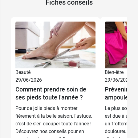
Fiches conseils
Beauté
Bien-être
9,99 €
75 ml
29/06/2026
29/06/2026
Comment prendre soin de
Prévenir et 
17,99 €
2 x 75 ml
ses pieds toute l'année ?
ampoules
Pour de jolis pieds à montrer
Le plus souven
fièrement à la belle saison, l'astuce,
est due à une 
c'est de s'en occuper toute l'année !
un frottement ré
Découvrez nos conseils pour en
douloureuse, et