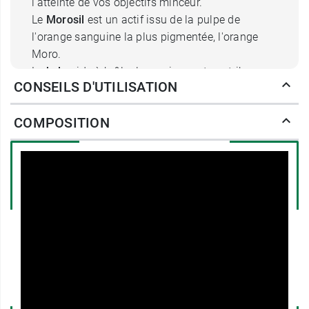
l'atteinte de vos objectifs minceur.
Le
Morosil
est un actif issu de la pulpe de
l'orange sanguine la plus pigmentée, l'orange
Moro.
Le
kola
aide à brûler les graisses et contribue au
CONSEILS D'UTILISATION
contrôle du poids corporel.
COMPOSITION
Poids net :
25,6 g
Vous retrouverez du thé vert dans la
poudre
minceur Morosil 400 4 en 1 Vitavea
.
Conditionnement :
1 boite de 40 gélules (40
jours)
Fabricant
Vitavea
Parc d'Activité Sud