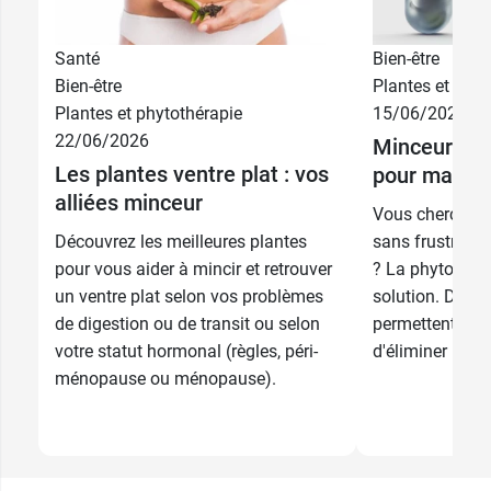
Santé
Bien-être
Bien-être
Plantes et phyt
Plantes et phytothérapie
15/06/2026
22/06/2026
Minceur : qu
Les plantes ventre plat : vos
pour maigrir
alliées minceur
Vous cherchez 
Découvrez les meilleures plantes
sans frustratio
pour vous aider à mincir et retrouver
? La phytothéra
un ventre plat selon vos problèmes
solution. De n
de digestion ou de transit ou selon
permettent de m
votre statut hormonal (règles, péri-
d'éliminer les ki
ménopause ou ménopause).