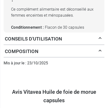
Ce complément alimentaire est déconseillé aux
femmes enceintes et ménopausées.
Conditionnement :
Flacon de 30 capsules
CONSEILS D'UTILISATION
Retrouver également les
vitamines A et D
Vitavea en comprimés à croquer
.
COMPOSITION
Fabricant
Mis à jour le : 23/10/2025
Vitavea
Parc d'Activité Sud
85600 Boufféré
France
02 51 09 08 00
Avis Vitavea Huile de foie de morue
capsules