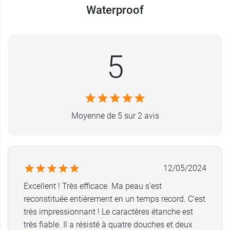
*
Waterproof
Pansement résistant à la douche : si la compresse semble
humide après la douche, renouveler le pansement selon le
mode d'emploi. Ne convient pas aux bains.
Conditionnement :
5
Boite de 6 pansements petit format : 5 x 7
cm (tulle 2,7 x 4,5 cm)
Boite de 4 pansements grand format : 10 x 7 cm
(tulle 7,3 x 4,5 cm)
Moyenne de 5 sur 2 avis
Retrouvez également les
pansements
cicatrisants à base de miel Urgo
.
12/05/2024
Excellent ! Très efficace. Ma peau s'est
reconstituée entièrement en un temps record. C'est
très impressionnant ! Le caractères étanche est
très fiable. Il a résisté à quatre douches et deux