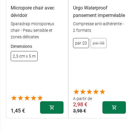
Micropore chair avec
Urgo Waterproof
dévidoir
pansement imperméable
Sparadrap microporeux
Compresse anti-adhérente -
chair - Peau sensible et
2 formats
zones délicates
par 20
par 38
Dimensions
2,5 cm x 5 m
A partir de
2,98 €
1,45 €
3,98 €