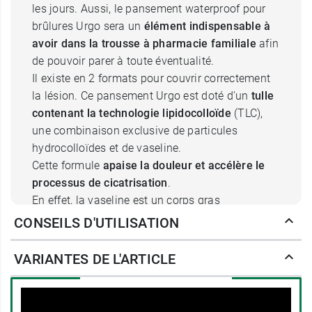
les jours. Aussi, le pansement waterproof pour
brûlures Urgo sera un
élément indispensable à
avoir dans la trousse à pharmacie familiale
afin
de pouvoir parer à toute éventualité.
Il existe en 2 formats pour couvrir correctement
la lésion. Ce pansement Urgo est doté d'un
tulle
contenant la technologie lipidocolloïde
(TLC),
une combinaison exclusive de particules
hydrocolloïdes et de vaseline.
Cette formule
apaise la douleur et accélère le
processus de cicatrisation
.
En effet, la vaseline est un corps gras
extrêmement hydratant qui
favorise la
CONSEILS D'UTILISATION
régénération des tissus cutanés en réduisant la
formation de croûtes
.
VARIANTES DE L'ARTICLE
Muni d'un
support imperméable à l'eau et aux
bactéries
, ce pansement
autorise la prise de
douches et réduit les risques de contamination